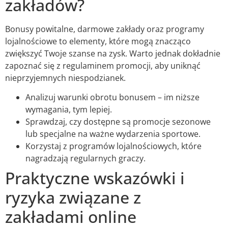
zakładów?
Bonusy powitalne, darmowe zakłady oraz programy
lojalnościowe to elementy, które mogą znacząco
zwiększyć Twoje szanse na zysk. Warto jednak dokładnie
zapoznać się z regulaminem promocji, aby uniknąć
nieprzyjemnych niespodzianek.
Analizuj warunki obrotu bonusem – im niższe
wymagania, tym lepiej.
Sprawdzaj, czy dostępne są promocje sezonowe
lub specjalne na ważne wydarzenia sportowe.
Korzystaj z programów lojalnościowych, które
nagradzają regularnych graczy.
Praktyczne wskazówki i
ryzyka związane z
zakładami online