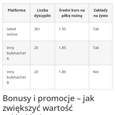
Platforma
Liczba
Średni kurs na
Zakłady
dyscyplin
piłkę nożną
na żywo
ivibet
30+
1.95
Tak
online
Inny
25
1.85
Tak
bukmacher
A
Inny
20
1.80
Nie
bukmacher
B
Bonusy i promocje – jak
zwiększyć wartość