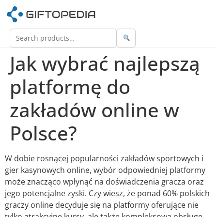
Jak wybrać najlepszą
platformę do
zakładów online w
Polsce?
W dobie rosnącej popularności zakładów sportowych i
gier kasynowych online, wybór odpowiedniej platformy
może znacząco wpłynąć na doświadczenia gracza oraz
jego potencjalne zyski. Czy wiesz, że ponad 60% polskich
graczy online decyduje się na platformy oferujące nie
tylko atrakcyjne kursy, ale także kompleksową obsługę