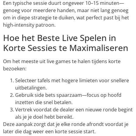
Een typische sessie duurt ongeveer 10–15 minuten—
genoeg voor meerdere handen, maar niet lang genoeg
om in diepe strategie te duiken, wat perfect past bij het
high‑intensity patroon.
Hoe het Beste Live Spelen in
Korte Sessies te Maximaliseren
Om het meeste uit live games te halen tijdens korte
bezoeken:
Selecteer tafels met hogere limieten voor snellere
uitbetalingen.
Gebruik side bets spaarzaam—focus op hoofd
inzetten die snel betalen.
Vertrek voordat de dealer een nieuwe ronde begint
als je je doel hebt bereikt.
Deze aanpak zorgt dat je elke ronde afrondt voordat je
later die dag weer een korte sessie start.