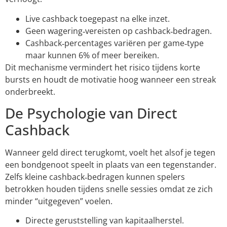
Live cashback toegepast na elke inzet.
Geen wagering‑vereisten op cashback‑bedragen.
Cashback‑percentages variëren per game‑type
maar kunnen 6% of meer bereiken.
Dit mechanisme vermindert het risico tijdens korte
bursts en houdt de motivatie hoog wanneer een streak
onderbreekt.
De Psychologie van Direct
Cashback
Wanneer geld direct terugkomt, voelt het alsof je tegen
een bondgenoot speelt in plaats van een tegenstander.
Zelfs kleine cashback‑bedragen kunnen spelers
betrokken houden tijdens snelle sessies omdat ze zich
minder “uitgegeven” voelen.
Directe geruststelling van kapitaalherstel.