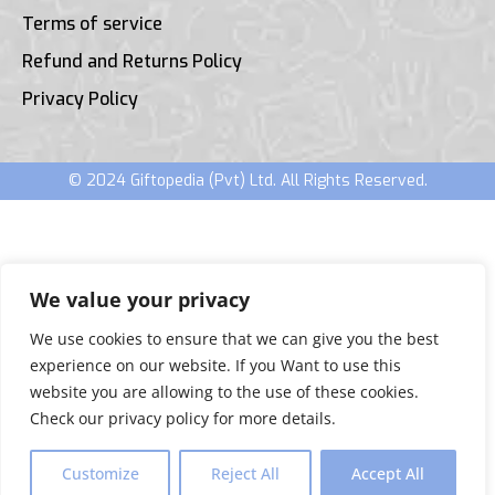
Terms of service
Refund and Returns Policy
Privacy Policy
© 2024 Giftopedia (Pvt) Ltd. All Rights Reserved.
We value your privacy
We use cookies to ensure that we can give you the best
experience on our website. If you Want to use this
website you are allowing to the use of these cookies.
Check our privacy policy for more details.
Customize
Reject All
Accept All