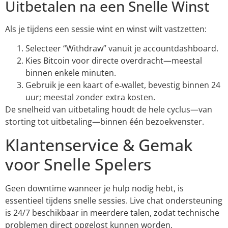
Uitbetalen na een Snelle Winst
Als je tijdens een sessie wint en winst wilt vastzetten:
Selecteer “Withdraw” vanuit je accountdashboard.
Kies Bitcoin voor directe overdracht—meestal
binnen enkele minuten.
Gebruik je een kaart of e‑wallet, bevestig binnen 24
uur; meestal zonder extra kosten.
De snelheid van uitbetaling houdt de hele cyclus—van
storting tot uitbetaling—binnen één bezoekvenster.
Klantenservice & Gemak
voor Snelle Spelers
Geen downtime wanneer je hulp nodig hebt, is
essentieel tijdens snelle sessies. Live chat ondersteuning
is 24/7 beschikbaar in meerdere talen, zodat technische
problemen direct opgelost kunnen worden.