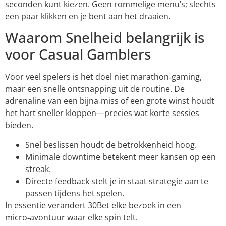
seconden kunt kiezen. Geen rommelige menu’s; slechts
een paar klikken en je bent aan het draaien.
Waarom Snelheid belangrijk is
voor Casual Gamblers
Voor veel spelers is het doel niet marathon‑gaming,
maar een snelle ontsnapping uit de routine. De
adrenaline van een bijna‑miss of een grote winst houdt
het hart sneller kloppen—precies wat korte sessies
bieden.
Snel beslissen houdt de betrokkenheid hoog.
Minimale downtime betekent meer kansen op een
streak.
Directe feedback stelt je in staat strategie aan te
passen tijdens het spelen.
In essentie verandert 30Bet elke bezoek in een
micro‑avontuur waar elke spin telt.