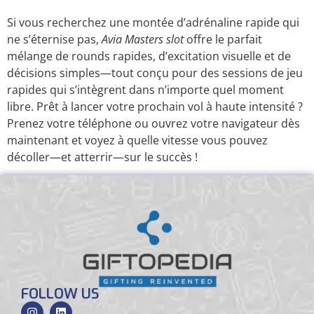
Si vous recherchez une montée d’adrénaline rapide qui
ne s’éternise pas,
Avia Masters slot
offre le parfait
mélange de rounds rapides, d’excitation visuelle et de
décisions simples—tout conçu pour des sessions de jeu
rapides qui s’intègrent dans n’importe quel moment
libre. Prêt à lancer votre prochain vol à haute intensité ?
Prenez votre téléphone ou ouvrez votre navigateur dès
maintenant et voyez à quelle vitesse vous pouvez
décoller—et atterrir—sur le succès !
FOLLOW US