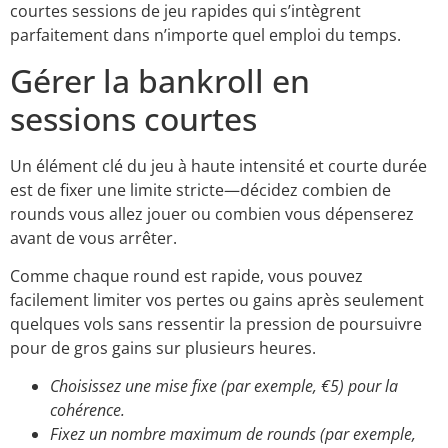
courtes sessions de jeu rapides qui s’intègrent
parfaitement dans n’importe quel emploi du temps.
Gérer la bankroll en
sessions courtes
Un élément clé du jeu à haute intensité et courte durée
est de fixer une limite stricte—décidez combien de
rounds vous allez jouer ou combien vous dépenserez
avant de vous arrêter.
Comme chaque round est rapide, vous pouvez
facilement limiter vos pertes ou gains après seulement
quelques vols sans ressentir la pression de poursuivre
pour de gros gains sur plusieurs heures.
Choisissez une mise fixe (par exemple, €5) pour la
cohérence.
Fixez un nombre maximum de rounds (par exemple,