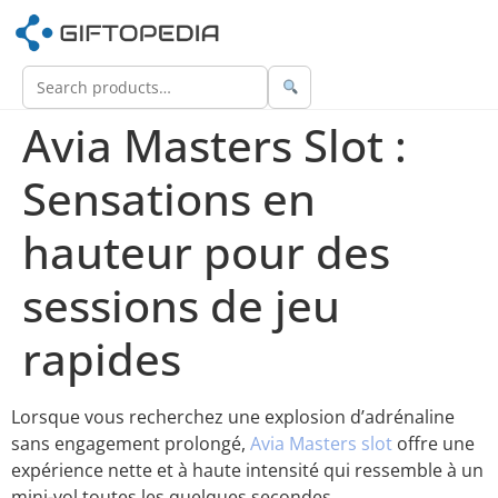
Avia Masters Slot :
Sensations en
hauteur pour des
sessions de jeu
rapides
Lorsque vous recherchez une explosion d’adrénaline
sans engagement prolongé,
Avia Masters slot
offre une
expérience nette et à haute intensité qui ressemble à un
mini-vol toutes les quelques secondes.