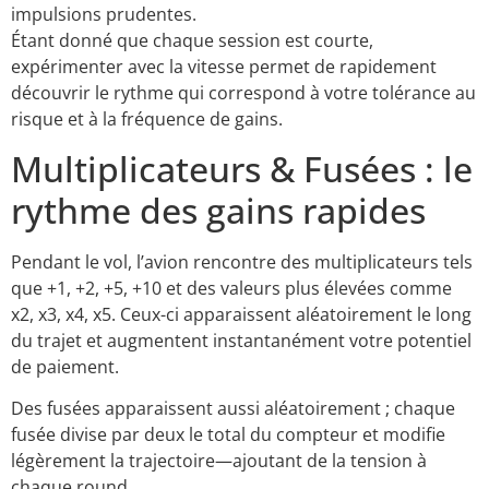
impulsions prudentes.
Étant donné que chaque session est courte,
expérimenter avec la vitesse permet de rapidement
découvrir le rythme qui correspond à votre tolérance au
risque et à la fréquence de gains.
Multiplicateurs & Fusées : le
rythme des gains rapides
Pendant le vol, l’avion rencontre des multiplicateurs tels
que +1, +2, +5, +10 et des valeurs plus élevées comme
x2, x3, x4, x5. Ceux-ci apparaissent aléatoirement le long
du trajet et augmentent instantanément votre potentiel
de paiement.
Des fusées apparaissent aussi aléatoirement ; chaque
fusée divise par deux le total du compteur et modifie
légèrement la trajectoire—ajoutant de la tension à
chaque round.