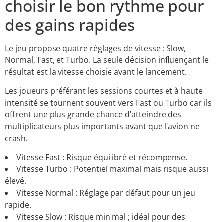
choisir le bon rythme pour
des gains rapides
Le jeu propose quatre réglages de vitesse : Slow,
Normal, Fast, et Turbo. La seule décision influençant le
résultat est la vitesse choisie avant le lancement.
Les joueurs préférant les sessions courtes et à haute
intensité se tournent souvent vers Fast ou Turbo car ils
offrent une plus grande chance d’atteindre des
multiplicateurs plus importants avant que l’avion ne
crash.
Vitesse Fast : Risque équilibré et récompense.
Vitesse Turbo : Potentiel maximal mais risque aussi
élevé.
Vitesse Normal : Réglage par défaut pour un jeu
rapide.
Vitesse Slow : Risque minimal ; idéal pour des