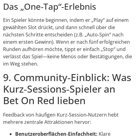
Das „One‑Tap“-Erlebnis
Ein Spieler könnte beginnen, indem er „Play“ auf einem
gewählten Slot drückt, und dann schnell über die
nächsten Schritte entscheiden (z.B. „Auto‑Spin“ nach
einem ersten Gewinn). Wenn er nach fünf erfolgreichen
Runden aufhören möchte, tippt er einfach „Stop“ und
verlässt das Spiel—keine Menüs oder Bestätigungen, die
im Weg stehen.
9. Community‑Einblick: Was
Kurz‑Sessions‑Spieler an
Bet On Red lieben
Feedback von häufigen Kurz‑Session‑Nutzern hebt
mehrere zentrale Attraktionen hervor:
Benutzeroberflächen‑Einfachheit:
Klare