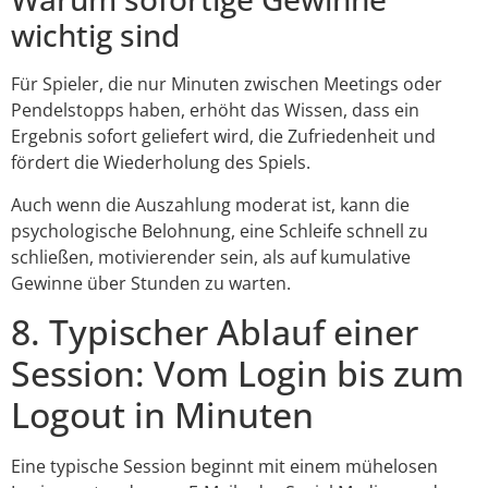
wichtig sind
Für Spieler, die nur Minuten zwischen Meetings oder
Pendelstopps haben, erhöht das Wissen, dass ein
Ergebnis sofort geliefert wird, die Zufriedenheit und
fördert die Wiederholung des Spiels.
Auch wenn die Auszahlung moderat ist, kann die
psychologische Belohnung, eine Schleife schnell zu
schließen, motivierender sein, als auf kumulative
Gewinne über Stunden zu warten.
8. Typischer Ablauf einer
Session: Vom Login bis zum
Logout in Minuten
Eine typische Session beginnt mit einem mühelosen