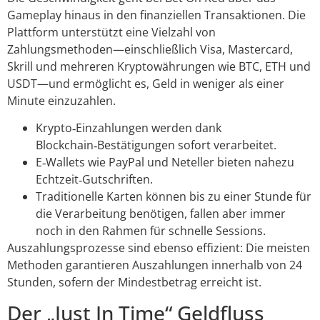
Gameplay hinaus in den finanziellen Transaktionen. Die
Plattform unterstützt eine Vielzahl von
Zahlungsmethoden—einschließlich Visa, Mastercard,
Skrill und mehreren Kryptowährungen wie BTC, ETH und
USDT—und ermöglicht es, Geld in weniger als einer
Minute einzuzahlen.
Krypto‑Einzahlungen werden dank
Blockchain‑Bestätigungen sofort verarbeitet.
E‑Wallets wie PayPal und Neteller bieten nahezu
Echtzeit‑Gutschriften.
Traditionelle Karten können bis zu einer Stunde für
die Verarbeitung benötigen, fallen aber immer
noch in den Rahmen für schnelle Sessions.
Auszahlungsprozesse sind ebenso effizient: Die meisten
Methoden garantieren Auszahlungen innerhalb von 24
Stunden, sofern der Mindestbetrag erreicht ist.
Der „Just In Time“ Geldfluss