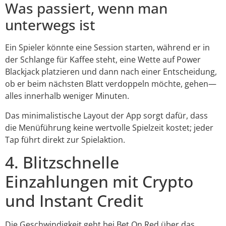
Was passiert, wenn man
unterwegs ist
Ein Spieler könnte eine Session starten, während er in
der Schlange für Kaffee steht, eine Wette auf Power
Blackjack platzieren und dann nach einer Entscheidung,
ob er beim nächsten Blatt verdoppeln möchte, gehen—
alles innerhalb weniger Minuten.
Das minimalistische Layout der App sorgt dafür, dass
die Menüführung keine wertvolle Spielzeit kostet; jeder
Tap führt direkt zur Spielaktion.
4. Blitzschnelle
Einzahlungen mit Crypto
und Instant Credit
Die Geschwindigkeit geht bei Bet On Red über das