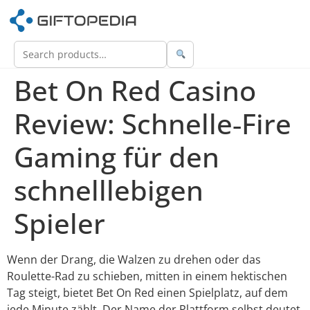
Bet On Red Casino
Review: Schnelle‑Fire
Gaming für den
schnelllebigen
Spieler
Wenn der Drang, die Walzen zu drehen oder das
Roulette-Rad zu schieben, mitten in einem hektischen
Tag steigt, bietet Bet On Red einen Spielplatz, auf dem
jede Minute zählt. Der Name der Plattform selbst deutet