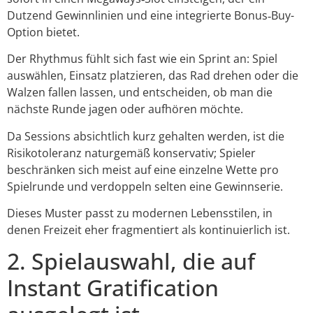
Dutzend Gewinnlinien und eine integrierte Bonus‑Buy-
Option bietet.
Der Rhythmus fühlt sich fast wie ein Sprint an: Spiel
auswählen, Einsatz platzieren, das Rad drehen oder die
Walzen fallen lassen, und entscheiden, ob man die
nächste Runde jagen oder aufhören möchte.
Da Sessions absichtlich kurz gehalten werden, ist die
Risikotoleranz naturgemäß konservativ; Spieler
beschränken sich meist auf eine einzelne Wette pro
Spielrunde und verdoppeln selten eine Gewinnserie.
Dieses Muster passt zu modernen Lebensstilen, in
denen Freizeit eher fragmentiert als kontinuierlich ist.
2. Spielauswahl, die auf
Instant Gratification