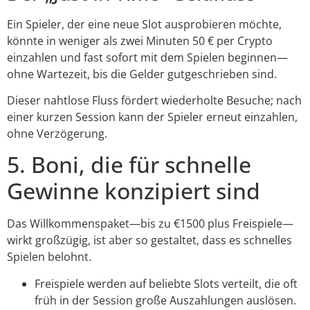
Ein Spieler, der eine neue Slot ausprobieren möchte,
könnte in weniger als zwei Minuten 50 € per Crypto
einzahlen und fast sofort mit dem Spielen beginnen—
ohne Wartezeit, bis die Gelder gutgeschrieben sind.
Dieser nahtlose Fluss fördert wiederholte Besuche; nach
einer kurzen Session kann der Spieler erneut einzahlen,
ohne Verzögerung.
5. Boni, die für schnelle
Gewinne konzipiert sind
Das Willkommenspaket—bis zu €1500 plus Freispiele—
wirkt großzügig, ist aber so gestaltet, dass es schnelles
Spielen belohnt.
Freispiele werden auf beliebte Slots verteilt, die oft
früh in der Session große Auszahlungen auslösen.