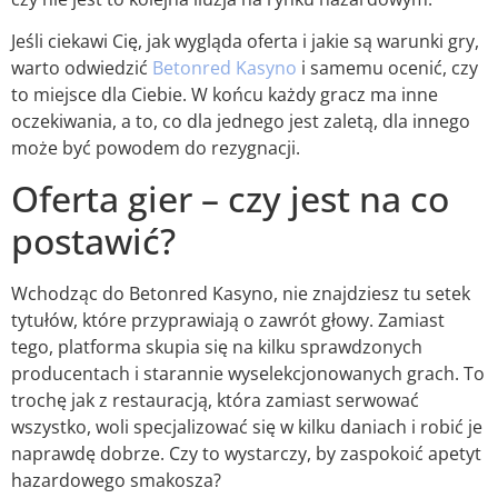
Jeśli ciekawi Cię, jak wygląda oferta i jakie są warunki gry,
warto odwiedzić
Betonred Kasyno
i samemu ocenić, czy
to miejsce dla Ciebie. W końcu każdy gracz ma inne
oczekiwania, a to, co dla jednego jest zaletą, dla innego
może być powodem do rezygnacji.
Oferta gier – czy jest na co
postawić?
Wchodząc do Betonred Kasyno, nie znajdziesz tu setek
tytułów, które przyprawiają o zawrót głowy. Zamiast
tego, platforma skupia się na kilku sprawdzonych
producentach i starannie wyselekcjonowanych grach. To
trochę jak z restauracją, która zamiast serwować
wszystko, woli specjalizować się w kilku daniach i robić je
naprawdę dobrze. Czy to wystarczy, by zaspokoić apetyt
hazardowego smakosza?