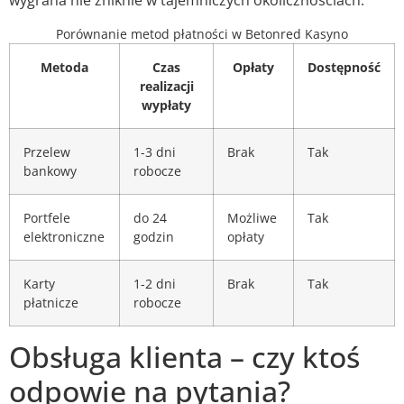
wygrana nie zniknie w tajemniczych okolicznościach.
Porównanie metod płatności w Betonred Kasyno
Metoda
Czas
Opłaty
Dostępność
realizacji
wypłaty
Przelew
1-3 dni
Brak
Tak
bankowy
robocze
Portfele
do 24
Możliwe
Tak
elektroniczne
godzin
opłaty
Karty
1-2 dni
Brak
Tak
płatnicze
robocze
Obsługa klienta – czy ktoś
odpowie na pytania?