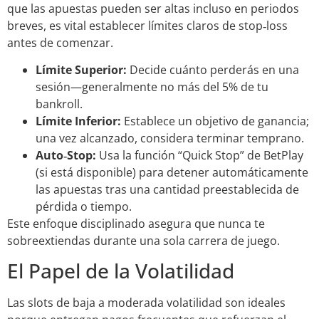
que las apuestas pueden ser altas incluso en periodos
breves, es vital establecer límites claros de stop‑loss
antes de comenzar.
Límite Superior:
Decide cuánto perderás en una
sesión—generalmente no más del 5% de tu
bankroll.
Límite Inferior:
Establece un objetivo de ganancia;
una vez alcanzado, considera terminar temprano.
Auto‑Stop:
Usa la función “Quick Stop” de BetPlay
(si está disponible) para detener automáticamente
las apuestas tras una cantidad preestablecida de
pérdida o tiempo.
Este enfoque disciplinado asegura que nunca te
sobreextiendas durante una sola carrera de juego.
El Papel de la Volatilidad
Las slots de baja a moderada volatilidad son ideales