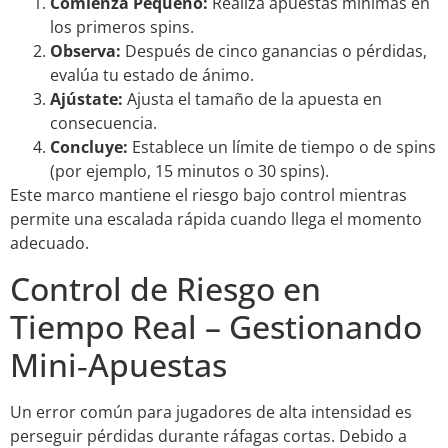
Comienza Pequeño:
Realiza apuestas mínimas en
los primeros spins.
Observa:
Después de cinco ganancias o pérdidas,
evalúa tu estado de ánimo.
Ajústate:
Ajusta el tamaño de la apuesta en
consecuencia.
Concluye:
Establece un límite de tiempo o de spins
(por ejemplo, 15 minutos o 30 spins).
Este marco mantiene el riesgo bajo control mientras
permite una escalada rápida cuando llega el momento
adecuado.
Control de Riesgo en
Tiempo Real – Gestionando
Mini‑Apuestas
Un error común para jugadores de alta intensidad es
perseguir pérdidas durante ráfagas cortas. Debido a