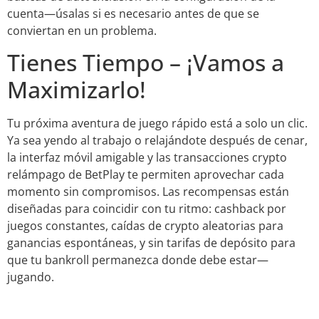
cuenta—úsalas si es necesario antes de que se
conviertan en un problema.
Tienes Tiempo – ¡Vamos a
Maximizarlo!
Tu próxima aventura de juego rápido está a solo un clic.
Ya sea yendo al trabajo o relajándote después de cenar,
la interfaz móvil amigable y las transacciones crypto
relámpago de BetPlay te permiten aprovechar cada
momento sin compromisos. Las recompensas están
diseñadas para coincidir con tu ritmo: cashback por
juegos constantes, caídas de crypto aleatorias para
ganancias espontáneas, y sin tarifas de depósito para
que tu bankroll permanezca donde debe estar—
jugando.