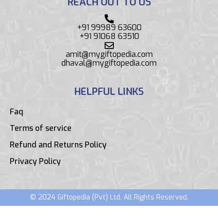
REACH OUT TO US
+91 99989 63600
+91 91068 63510
amit@mygiftopedia.com
dhaval@mygiftopedia.com
HELPFUL LINKS
Faq
Terms of service
Refund and Returns Policy
Privacy Policy
© 2024 Giftopedia (Pvt) Ltd. All Rights Reserved.