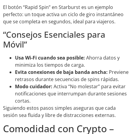
El botón “Rapid Spin” en Starburst es un ejemplo
perfecto: un toque activa un ciclo de giro instantáneo
que se completa en segundos, ideal para viajeros.
“Consejos Esenciales para
Móvil”
Usa Wi-Fi cuando sea posible:
Ahorra datos y
minimiza los tiempos de carga.
Evita conexiones de baja banda ancha:
Previene
retrasos durante secuencias de spins rápidas.
Modo cuidador:
Activa “No molestar” para evitar
notificaciones que interrumpan durante sesiones
cortas.
Siguiendo estos pasos simples aseguras que cada
sesión sea fluida y libre de distracciones externas.
Comodidad con Crypto –