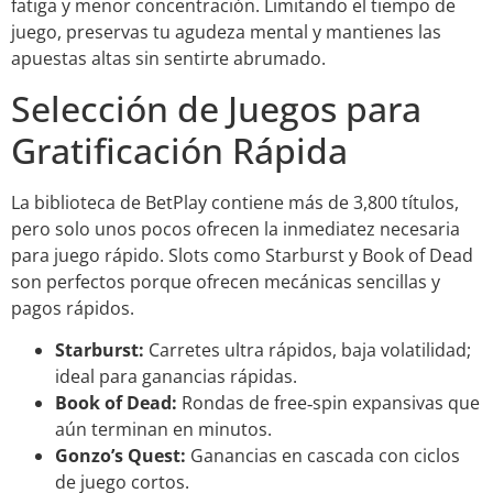
fatiga y menor concentración. Limitando el tiempo de
juego, preservas tu agudeza mental y mantienes las
apuestas altas sin sentirte abrumado.
Selección de Juegos para
Gratificación Rápida
La biblioteca de BetPlay contiene más de 3,800 títulos,
pero solo unos pocos ofrecen la inmediatez necesaria
para juego rápido. Slots como Starburst y Book of Dead
son perfectos porque ofrecen mecánicas sencillas y
pagos rápidos.
Starburst:
Carretes ultra rápidos, baja volatilidad;
ideal para ganancias rápidas.
Book of Dead:
Rondas de free‑spin expansivas que
aún terminan en minutos.
Gonzo’s Quest:
Ganancias en cascada con ciclos
de juego cortos.