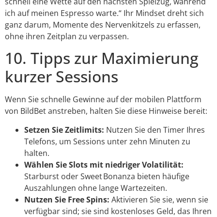
schnell eine Wette auf den nächsten Spielzug, während
ich auf meinen Espresso warte.“ Ihr Mindset dreht sich
ganz darum, Momente des Nervenkitzels zu erfassen,
ohne ihren Zeitplan zu verpassen.
10. Tipps zur Maximierung
kurzer Sessions
Wenn Sie schnelle Gewinne auf der mobilen Plattform
von BildBet anstreben, halten Sie diese Hinweise bereit:
Setzen Sie Zeitlimits:
Nutzen Sie den Timer Ihres
Telefons, um Sessions unter zehn Minuten zu
halten.
Wählen Sie Slots mit niedriger Volatilität:
Starburst oder Sweet Bonanza bieten häufige
Auszahlungen ohne lange Wartezeiten.
Nutzen Sie Free Spins:
Aktivieren Sie sie, wenn sie
verfügbar sind; sie sind kostenloses Geld, das Ihren