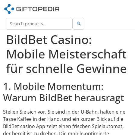
BildBet Casino:
Mobile Meisterschaft
für schnelle Gewinne
1. Mobile Momentum:
Warum BildBet herausragt
Stellen Sie sich vor, Sie sind in der U-Bahn, halten eine
Tasse Kaffee in der Hand, und ein kurzer Blick auf die
BildBet casino App zeigt einen frischen Spielautomat,
der bereit ist zu drehen. Die mobile‑optimierte