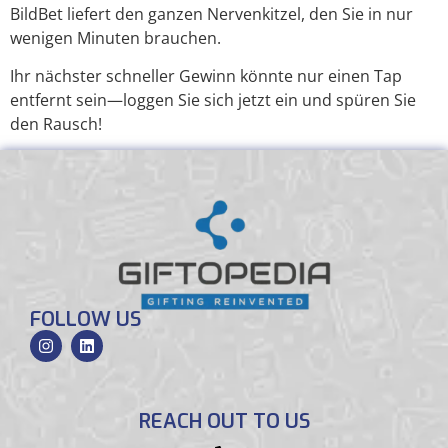
BildBet liefert den ganzen Nervenkitzel, den Sie in nur
wenigen Minuten brauchen.
Ihr nächster schneller Gewinn könnte nur einen Tap
entfernt sein—loggen Sie sich jetzt ein und spüren Sie
den Rausch!
FOLLOW US
REACH OUT TO US