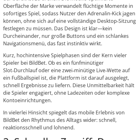
Oberfläche der Marke verwandelt flüchtige Momente in
sofortiges Spiel, sodass Nutzer den Adrenalin-Kick jagen
können, ohne sich auf eine vollständige Desktop‑Sitzung
festlegen zu müssen. Das Design ist klar—kein
Durcheinander, nur große Buttons und ein schlankes
Navigationsmenü, das fast instinktiv wirkt.
Kurz, hochintensive Spielphasen sind der Kern vieler
Spieler bei BildBet. Ob es ein fünfminütiger
Slot‑Durchlauf oder eine zwei‑minütige Live‑Wette auf
ein Fußballspiel ist, die Plattform ist darauf ausgelegt,
schnell Ergebnisse zu liefern. Diese Unmittelbarkeit hält
die Spieler engagiert, ohne Ladezeiten oder komplexe
Kontoeinrichtungen.
In vielerlei Hinsicht spiegelt das mobile Erlebnis von
BildBet den Rhythmus des Alltags wider: schnell,
reaktionsschnell und lohnend.