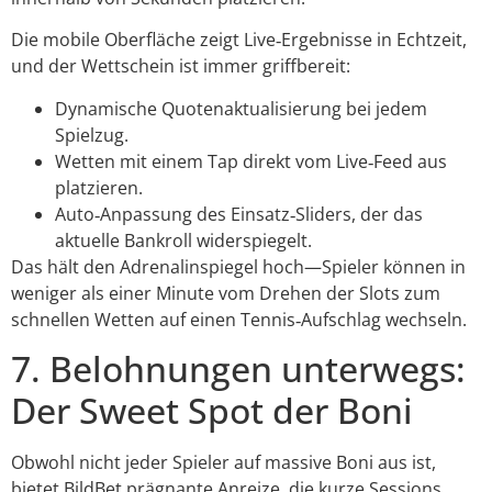
Die mobile Oberfläche zeigt Live‑Ergebnisse in Echtzeit,
und der Wettschein ist immer griffbereit:
Dynamische Quotenaktualisierung bei jedem
Spielzug.
Wetten mit einem Tap direkt vom Live‑Feed aus
platzieren.
Auto‑Anpassung des Einsatz‑Sliders, der das
aktuelle Bankroll widerspiegelt.
Das hält den Adrenalinspiegel hoch—Spieler können in
weniger als einer Minute vom Drehen der Slots zum
schnellen Wetten auf einen Tennis‑Aufschlag wechseln.
7. Belohnungen unterwegs:
Der Sweet Spot der Boni
Obwohl nicht jeder Spieler auf massive Boni aus ist,
bietet BildBet prägnante Anreize, die kurze Sessions