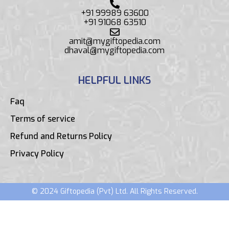
+91 99989 63600
+91 91068 63510
amit@mygiftopedia.com
dhaval@mygiftopedia.com
HELPFUL LINKS
Faq
Terms of service
Refund and Returns Policy
Privacy Policy
© 2024 Giftopedia (Pvt) Ltd. All Rights Reserved.