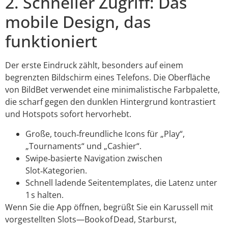
2. Schneller Zugriff: Das
mobile Design, das
funktioniert
Der erste Eindruck zählt, besonders auf einem
begrenzten Bildschirm eines Telefons. Die Oberfläche
von BildBet verwendet eine minimalistische Farbpalette,
die scharf gegen den dunklen Hintergrund kontrastiert
und Hotspots sofort hervorhebt.
Große, touch‑freundliche Icons für „Play“,
„Tournaments“ und „Cashier“.
Swipe‑basierte Navigation zwischen
Slot‑Kategorien.
Schnell ladende Seitentemplates, die Latenz unter
1 s halten.
Wenn Sie die App öffnen, begrüßt Sie ein Karussell mit
vorgestellten Slots—Book of Dead, Starburst,