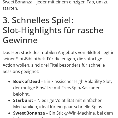
Sweet Bonanza—jeder mit einem einzigen Tap, um zu
starten.
3. Schnelles Spiel:
Slot‑Highlights für rasche
Gewinne
Das Herzstück des mobilen Angebots von BildBet liegt in
seiner Slot‑Bibliothek. Für diejenigen, die sofortige
Action wollen, sind drei Titel besonders für schnelle
Sessions geeignet:
Book of Dead
– Ein klassischer High‑Volatility‑Slot,
der mutige Einsätze mit Free‑Spin‑Kaskaden
belohnt.
Starburst
– Niedrige Volatilität mit einfachen
Mechaniken; ideal für ein paar schnelle Spins.
Sweet Bonanza
– Ein Sticky‑Win‑Machine, bei dem