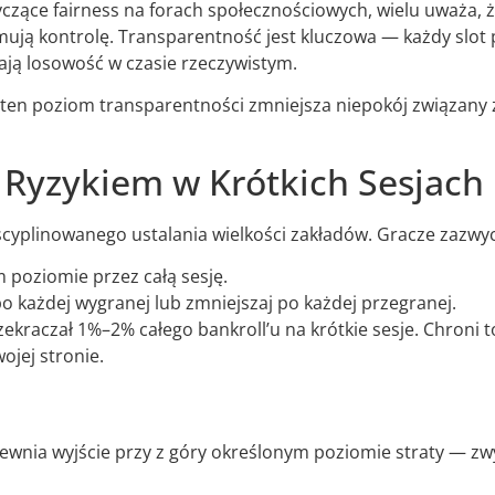
yczące fairness na forach społecznościowych, wielu uważa
mują kontrolę. Transparentność jest kluczowa — każdy slot
ją losowość w czasie rzeczywistym.
 ten poziom transparentności zmniejsza niepokój związany 
 Ryzykiem w Krótkich Sesjach
cyplinowanego ustalania wielkości zakładów. Gracze zazwyc
 poziomie przez całą sesję.
o każdej wygranej lub zmniejszaj po każdej przegranej.
ekraczał 1%–2% całego bankroll’u na krótkie sesje. Chroni 
ojej stronie.
ewnia wyjście przy z góry określonym poziomie straty — zw