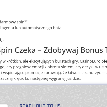
 darmowy spin?”
 agenta lub automatycznego bota.
ji.
Spin Czeka – Zdobywaj Bonus 
ty w krótkich, ale ekscytujących burstach gry, CasinoEuro 
tego, czy pragniesz emocji z obrotu slotem, czy decyzji w u
 i wspierające promocje sprawiają, że łatwo się zanurzyć —
 zacznij kręcić ku następnej wygranej już dziś.
REACH OUT TO US