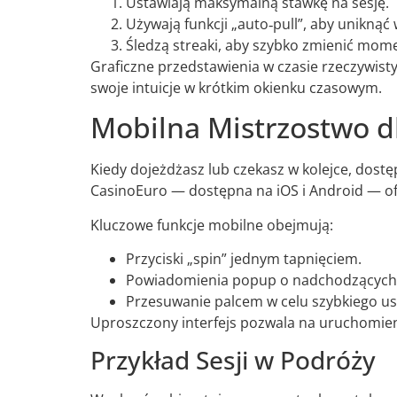
Ustawiają maksymalną stawkę na sesję.
Używają funkcji „auto‑pull”, aby uniknąć
Śledzą streaki, aby szybko zmienić mo
Graficzne przedstawienia w czasie rzeczywisty
swoje intuicje w krótkim okienku czasowym.
Mobilna Mistrzostwo 
Kiedy dojeżdżasz lub czekasz w kolejce, dost
CasinoEuro — dostępna na iOS i Android — o
Kluczowe funkcje mobilne obejmują:
Przyciski „spin” jednym tapnięciem.
Powiadomienia popup o nadchodzących 
Przesuwanie palcem w celu szybkiego us
Uproszczony interfejs pozwala na uruchomienie
Przykład Sesji w Podróży