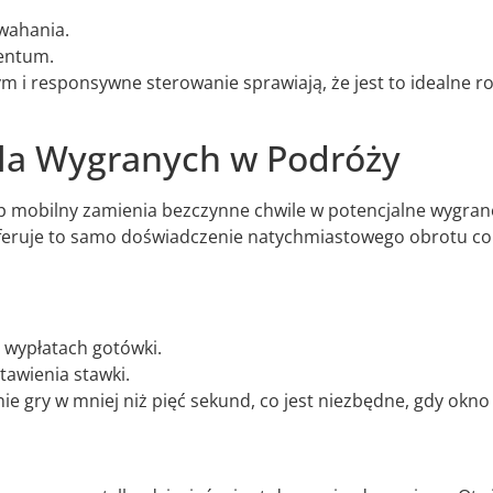
 wahania.
mentum.
m i responsywne sterowanie sprawiają, że jest to idealne ro
dla Wygranych w Podróży
ęp mobilny zamienia bezczynne chwile w potencjalne wygran
feruje to samo doświadczenie natychmiastowego obrotu co
wypłatach gotówki.
tawienia stawki.
 gry w mniej niż pięć sekund, co jest niezbędne, gdy okno n