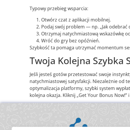
Typowy przebieg wsparcia:
Otwórz czat z aplikacji mobilnej.
Podaj swój problem — np. „Jak odebrać
Otrzymaj natychmiastową wskazówkę od
Wróć do gry bez opóźnień.
Szybkość ta pomaga utrzymać momentum ses
Twoja Kolejna Szybka 
Jeśli jesteś gotów przetestować swoje instynk
natychmiastowej satysfakcji. Niezależnie od 
optymalizacja platformy, szybki system wypłat
kolejna okazja. Kliknij „Get Your Bonus Now!” i