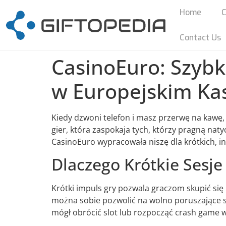
Home
C
Contact Us
CasinoEuro: Szybk
w Europejskim Ka
Kiedy dzwoni telefon i masz przerwę na kawę,
gier, która zaspokaja tych, którzy pragną naty
CasinoEuro wypracowała niszę dla krótkich, in
Dlaczego Krótkie Sesje
Krótki impuls gry pozwala graczom skupić si
można sobie pozwolić na wolno poruszające się
mógł obrócić slot lub rozpocząć crash game w 