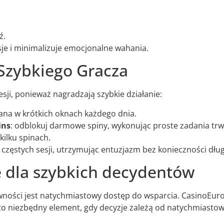
ź.
esje i minimalizuje emocjonalne wahania.
Szybkiego Gracza
esji, ponieważ nagradzają szybkie działanie:
lana w krótkich oknach każdego dnia.
ins
: odblokuj darmowe spiny, wykonując proste zadania trwa
kilku spinach.
e częstych sesji, utrzymując entuzjazm bez konieczności dłu
 dla szybkich decydentów
ności jest natychmiastowy dostęp do wsparcia. CasinoEuro’s
o niezbędny element, gdy decyzje zależą od natychmiastowyc