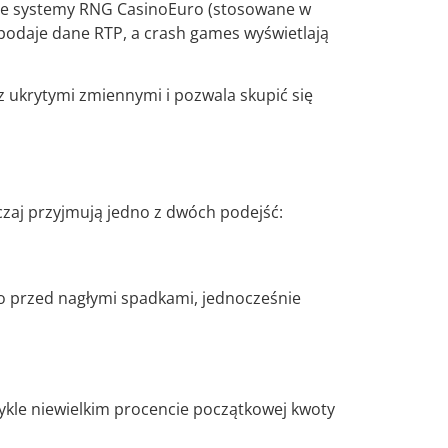
, że systemy RNG CasinoEuro (stosowane w
 podaje dane RTP, a crash games wyświetlają
z ukrytymi zmiennymi i pozwala skupić się
zaj przyjmują jedno z dwóch podejść:
to przed nagłymi spadkami, jednocześnie
ykle niewielkim procencie początkowej kwoty