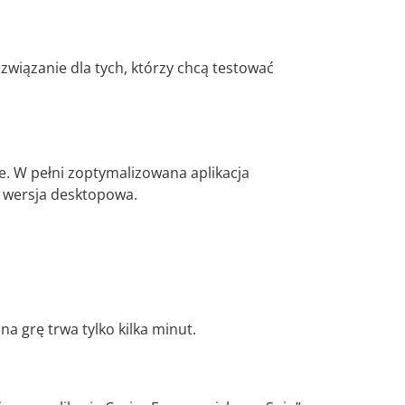
związanie dla tych, którzy chcą testować
e. W pełni zoptymalizowana aplikacja
 wersja desktopowa.
a grę trwa tylko kilka minut.