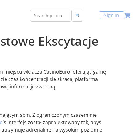
Sign In
stowe Ekscytacje
tym miejscu wkracza CasinoEuro, oferując gamę
zie czas koncentracji się skraca, platforma
tową informację zwrotną.
inającym spin. Z ograniczonym czasem nie
no
’s interfejs został zaprojektowany tak, abyś
ry utrzymuje adrenalinę na wysokim poziomie.