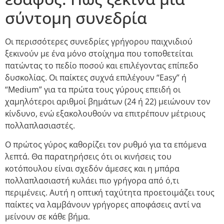
σύντομη συνεδρία
Οι περισσότερες συνεδρίες γρήγορου παιχνιδιού
ξεκινούν με ένα μόνο στοίχημα που τοποθετείται
πατώντας το πεδίο ποσού και επιλέγοντας επίπεδο
δυσκολίας. Οι παίκτες συχνά επιλέγουν “Easy” ή
“Medium” για τα πρώτα τους γύρους επειδή οι
χαμηλότεροι αριθμοί βημάτων (24 ή 22) μειώνουν τον
κίνδυνο, ενώ εξακολουθούν να επιτρέπουν μέτριους
πολλαπλασιαστές.
Ο πρώτος γύρος καθορίζει τον ρυθμό για τα επόμενα
λεπτά. Θα παρατηρήσεις ότι οι κινήσεις του
κοτόπουλου είναι σχεδόν άμεσες και η μπάρα
πολλαπλασιαστή κυλάει πιο γρήγορα από ό,τι
περιμένεις. Αυτή η οπτική ταχύτητα προετοιμάζει τους
παίκτες να λαμβάνουν γρήγορες αποφάσεις αντί να
μείνουν σε κάθε βήμα.