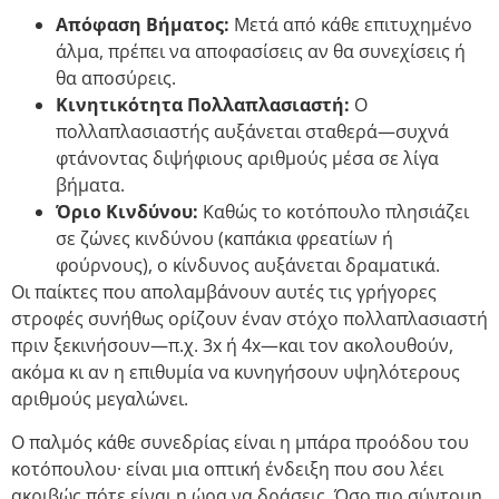
Απόφαση Βήματος:
Μετά από κάθε επιτυχημένο
άλμα, πρέπει να αποφασίσεις αν θα συνεχίσεις ή
θα αποσύρεις.
Κινητικότητα Πολλαπλασιαστή:
Ο
πολλαπλασιαστής αυξάνεται σταθερά—συχνά
φτάνοντας διψήφιους αριθμούς μέσα σε λίγα
βήματα.
Όριο Κινδύνου:
Καθώς το κοτόπουλο πλησιάζει
σε ζώνες κινδύνου (καπάκια φρεατίων ή
φούρνους), ο κίνδυνος αυξάνεται δραματικά.
Οι παίκτες που απολαμβάνουν αυτές τις γρήγορες
στροφές συνήθως ορίζουν έναν στόχο πολλαπλασιαστή
πριν ξεκινήσουν—π.χ. 3x ή 4x—και τον ακολουθούν,
ακόμα κι αν η επιθυμία να κυνηγήσουν υψηλότερους
αριθμούς μεγαλώνει.
Ο παλμός κάθε συνεδρίας είναι η μπάρα προόδου του
κοτόπουλου· είναι μια οπτική ένδειξη που σου λέει
ακριβώς πότε είναι η ώρα να δράσεις. Όσο πιο σύντομη