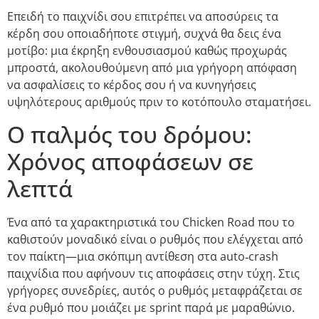
Επειδή το παιχνίδι σου επιτρέπει να αποσύρεις τα
κέρδη σου οποιαδήποτε στιγμή, συχνά θα δεις ένα
μοτίβο: μια έκρηξη ενθουσιασμού καθώς προχωράς
μπροστά, ακολουθούμενη από μια γρήγορη απόφαση
να ασφαλίσεις το κέρδος σου ή να κυνηγήσεις
υψηλότερους αριθμούς πριν το κοτόπουλο σταματήσει.
Ο παλμός του δρόμου:
Χρόνος αποφάσεων σε
λεπτά
Ένα από τα χαρακτηριστικά του Chicken Road που το
καθιστούν μοναδικό είναι ο ρυθμός που ελέγχεται από
τον παίκτη—μια σκόπιμη αντίθεση στα auto‑crash
παιχνίδια που αφήνουν τις αποφάσεις στην τύχη. Στις
γρήγορες συνεδρίες, αυτός ο ρυθμός μεταφράζεται σε
ένα ρυθμό που μοιάζει με sprint παρά με μαραθώνιο.