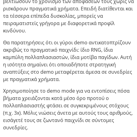
βελτιώσουν το χρονισμό των αποφάσεών τους χωρίς να
ρισκάρουν πραγματικά χρήματα. Επειδή διατίθενται και
τα τέσσερα επίπεδα δυσκολίας, μπορείς να
πειραματιστείς γρήγορα με διαφορετικά προφίλ
κινδύνου.
Θα παρατηρήσεις ότι οι γύροι demo αντικατοπτρίζουν
ακριβώς το πραγματικό παιχνίδι: ίδιο RNG, ίδια
καμπύλη πολλαπλασιαστών, ίδια μοτίβα παγίδων. Αυτή
η ισότητα σημαίνει ότι οποιαδήποτε στρατηγική
αναπτύξεις στο demo μεταφέρεται άμεσα σε συνεδρίες
με πραγματικά χρήματα.
Χρησιμοποίησε το demo mode για να εντοπίσεις πόσα
βήματα χρειάζονται κατά μέσο όρο προτού ο
πολλαπλασιαστής φτάσει σε συγκεκριμένους στόχους
(π.χ. 3x). Μόλις νιώσεις άνετα με αυτούς τους αριθμούς,
εισάγετέ τους σε ζωντανό παιχνίδι σε σύντομες
συνεδρίες.