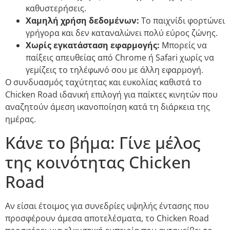
καθυστερήσεις.
Χαμηλή χρήση δεδομένων:
Το παιχνίδι φορτώνει
γρήγορα και δεν καταναλώνει πολύ εύρος ζώνης.
Χωρίς εγκατάσταση εφαρμογής:
Μπορείς να
παίξεις απευθείας από Chrome ή Safari χωρίς να
γεμίζεις το τηλέφωνό σου με άλλη εφαρμογή.
Ο συνδυασμός ταχύτητας και ευκολίας καθιστά το
Chicken Road ιδανική επιλογή για παίκτες κινητών που
αναζητούν άμεση ικανοποίηση κατά τη διάρκεια της
ημέρας.
Κάνε το βήμα: Γίνε μέλος
της κοινότητας Chicken
Road
Αν είσαι έτοιμος για συνεδρίες υψηλής έντασης που
προσφέρουν άμεσα αποτελέσματα, το Chicken Road