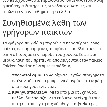
τον πετύχουν—ούτε περισσότερο, ούτε λιγότερο. Αυτή
η πειθαρχία διατηρεί τις συνεδρίες σύντομες και
μειώνει την συναισθηματική ευελιξία.
Συνηθισμένα λάθη των
γρήγορων παικτών
Τα γρήγορα παιχνίδια μπορούν να παρασύρουν τους
παίκτες σε παρορμητικές αποφάσεις που βλάπτουν το
bankroll τους με την πάροδο του χρόνου. Εδώ είναι
μερικά λάθη που πρέπει να αποφεύγονται όταν παίζεις
Chicken Road σε σύντομες περιόδους:
Υπερ‑στοίχημα:
Το να ρίχνεις μεγάλα στοιχήματα
σε έναν μόνο γύρο μπορεί να διαγράψει τα κέρδη
από προηγούμενες νίκες.
Κυνήγι απωλειών:
Μετά από μια άτυχη γύρο,
πολλοί διπλασιάζουν το επόμενο στοίχημά τους—
αυτή η στρατηγική συχνά οδηγεί σε βαθύτερες