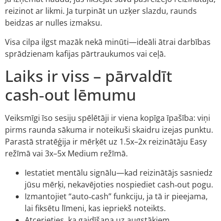
reizinot ar likmi. Ja turpināt un uzķer slazdu, raunds
beidzas ar nulles izmaksu.
Visa cilpa ilgst mazāk nekā minūti—ideāli ātrai darbības
sprādzienam kafijas pārtraukumos vai ceļā.
Laiks ir viss – pārvaldīt
cash‑out lēmumu
Veiksmīgi īso sesiju spēlētāji ir viena kopīga īpašība: viņi
pirms raunda sākuma ir noteikuši skaidru izejas punktu.
Parastā stratēģija ir mērķēt uz 1.5x–2x reizinātāju Easy
režīmā vai 3x–5x Medium režīmā.
Iestatiet mentālu signālu—kad reizinātājs sasniedz
jūsu mērķi, nekavējoties nospiediet cash‑out pogu.
Izmantojiet “auto‑cash” funkciju, ja tā ir pieejama,
lai fiksētu līmeni, kas iepriekš noteikts.
Atcerieties, ka gaidīšana uz augstākiem