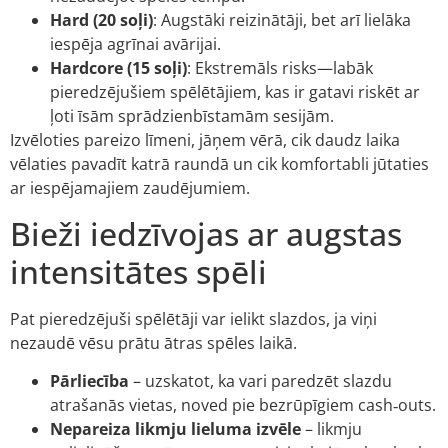
Hard (20 soļi)
: Augstāki reizinātāji, bet arī lielāka
iespēja agrīnai avārijai.
Hardcore (15 soļi)
: Ekstremāls risks—labāk
pieredzējušiem spēlētājiem, kas ir gatavi riskēt ar
ļoti īsām sprādzienbīstamām sesijām.
Izvēloties pareizo līmeni, jāņem vērā, cik daudz laika
vēlaties pavadīt katrā raundā un cik komfortabli jūtaties
ar iespējamajiem zaudējumiem.
Bieži iedzīvojas ar augstas
intensitātes spēli
Pat pieredzējuši spēlētāji var ielikt slazdos, ja viņi
nezaudē vēsu prātu ātras spēles laikā.
Pārliecība
– uzskatot, ka vari paredzēt slazdu
atrašanās vietas, noved pie bezrūpīgiem cash‑outs.
Nepareiza likmju lieluma izvēle
– likmju