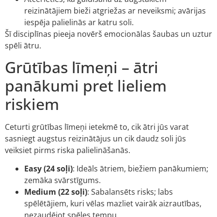
reizinātājiem bieži atgriežas ar neveiksmi; avārijas
iespēja palielinās ar katru soli.
Šī disciplīnas pieeja novērš emocionālas šaubas un uztur
spēli ātru.
Grūtības līmeņi – ātri
panākumi pret lieliem
riskiem
Ceturti grūtības līmeņi ietekmē to, cik ātri jūs varat
sasniegt augstus reizinātājus un cik daudz soli jūs
veiksiet pirms riska palielināšanās.
Easy (24 soļi)
: Ideāls ātriem, biežiem panākumiem;
zemāka svārstīgums.
Medium (22 soļi)
: Sabalansēts risks; labs
spēlētājiem, kuri vēlas mazliet vairāk aizrautības,
nezaudējot spēles tempu.