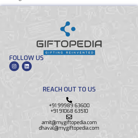
FOLLOW US
REACH OUT TO US
+91 99989 63600
+91 91068 63510
amit@mygiftopedia.com
dhaval@mygiftopedia.com