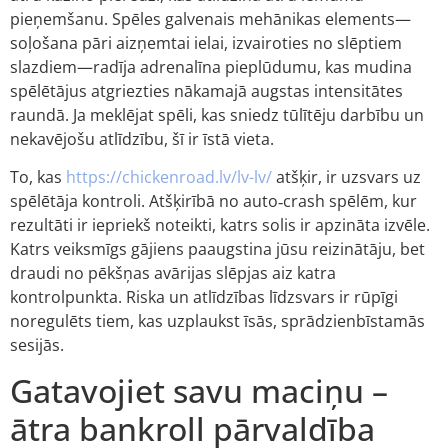
pieņemšanu. Spēles galvenais mehānikas elements—
soļošana pāri aizņemtai ielai, izvairoties no slēptiem
slazdiem—radīja adrenalīna pieplūdumu, kas mudina
spēlētājus atgriezties nākamajā augstas intensitātes
raundā. Ja meklējat spēli, kas sniedz tūlītēju darbību un
nekavējošu atlīdzību, šī ir īstā vieta.
To, kas
https://chickenroad.lv/lv-lv/
atšķir, ir uzsvars uz
spēlētāja kontroli. Atšķirībā no auto‑crash spēlēm, kur
rezultāti ir iepriekš noteikti, katrs solis ir apzināta izvēle.
Katrs veiksmīgs gājiens paaugstina jūsu reizinātāju, bet
draudi no pēkšņas avārijas slēpjas aiz katra
kontrolpunkta. Riska un atlīdzības līdzsvars ir rūpīgi
noregulēts tiem, kas uzplaukst īsās, sprādzienbīstamās
sesijās.
Gatavojiet savu maciņu –
ātra bankroll pārvaldība