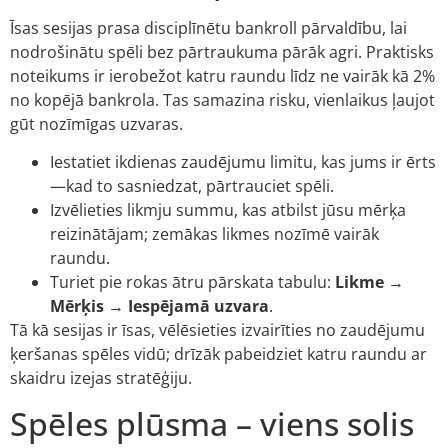
Īsas sesijas prasa disciplīnētu bankroll pārvaldību, lai
nodrošinātu spēli bez pārtraukuma pārāk agri. Praktisks
noteikums ir ierobežot katru raundu līdz ne vairāk kā 2%
no kopējā bankrola. Tas samazina risku, vienlaikus ļaujot
gūt nozīmīgas uzvaras.
Iestatiet ikdienas zaudējumu limitu, kas jums ir ērts
—kad to sasniedzat, pārtrauciet spēli.
Izvēlieties likmju summu, kas atbilst jūsu mērķa
reizinātājam; zemākas likmes nozīmē vairāk
raundu.
Turiet pie rokas ātru pārskata tabulu:
Likme →
Mērķis → Iespējamā uzvara
.
Tā kā sesijas ir īsas, vēlēsieties izvairīties no zaudējumu
ķeršanas spēles vidū; drīzāk pabeidziet katru raundu ar
skaidru izejas stratēģiju.
Spēles plūsma – viens solis