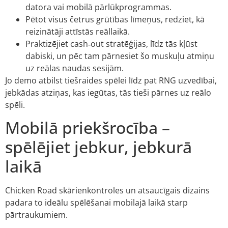
datora vai mobilā pārlūkprogrammas.
Pētot visus četrus grūtības līmeņus, redziet, kā
reizinātāji attīstās reāllaikā.
Praktizējiet cash‑out stratēģijas, līdz tās kļūst
dabiski, un pēc tam pārnesiet šo muskuļu atmiņu
uz reālas naudas sesijām.
Jo demo atbilst tiešraides spēlei līdz pat RNG uzvedībai,
jebkādas atziņas, kas iegūtas, tās tieši pārnes uz reālo
spēli.
Mobilā priekšrocība –
spēlējiet jebkur, jebkurā
laikā
Chicken Road skārienkontroles un atsaucīgais dizains
padara to ideālu spēlēšanai mobilajā laikā starp
pārtraukumiem.