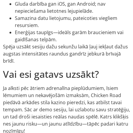
Gluda darbība gan iOS, gan Android; nav
nepieciešama lietotnes lejupielāde.
Samazina datu lietojumu, pateicoties viegliem
resursiem.
Enerģijas taupīgs—ideāls garām braucieniem vai
gaidīšanas telpām.
Spēja uzsākt sesiju dažu sekunžu laikā ļauj iekļaut dažus
augstas intensitātes raundus gandrīz jebkurā brīvajā
brīdī.
Vai esi gatavs uzsākt?
Ja alksti pēc ātriem adrenalīna pieplūdumiem, īsiem
lēmumiem un nekavējošām izmaksām, Chicken Road
piedāvā arkādes stila kazino pieredzi, kas atbilst tavai
tempam. Sāc ar demo sesiju, lai uzlabotu savu stratēģiju,
un tad droši iesaisties reālas naudas spēlē. Katrs klikšķis
nes jaunu risku—un jaunu atlīdzību—tāpēc padari katru
nozīmīgu!