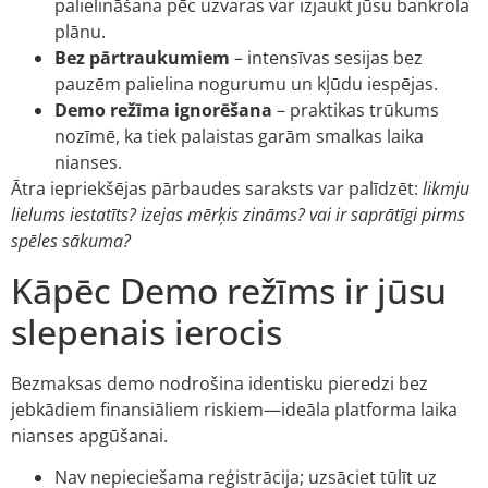
palielināšana pēc uzvaras var izjaukt jūsu bankrola
plānu.
Bez pārtraukumiem
– intensīvas sesijas bez
pauzēm palielina nogurumu un kļūdu iespējas.
Demo režīma ignorēšana
– praktikas trūkums
nozīmē, ka tiek palaistas garām smalkas laika
nianses.
Ātra iepriekšējas pārbaudes saraksts var palīdzēt:
likmju
lielums iestatīts? izejas mērķis zināms? vai ir saprātīgi pirms
spēles sākuma?
Kāpēc Demo režīms ir jūsu
slepenais ierocis
Bezmaksas demo nodrošina identisku pieredzi bez
jebkādiem finansiāliem riskiem—ideāla platforma laika
nianses apgūšanai.
Nav nepieciešama reģistrācija; uzsāciet tūlīt uz