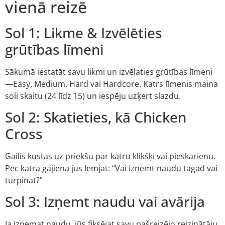
vienā reizē
Sol 1: Likme & Izvēlēties
grūtības līmeni
Sākumā iestatāt savu likmi un izvēlaties grūtības līmeni
—Easy, Medium, Hard vai Hardcore. Katrs līmenis maina
soli skaitu (24 līdz 15) un iespēju uzķert slazdu.
Sol 2: Skatieties, kā Chicken
Cross
Gailis kustas uz priekšu par katru klikšķi vai pieskārienu.
Pēc katra gājiena jūs lemjat: “Vai izņemt naudu tagad vai
turpināt?”
Sol 3: Izņemt naudu vai avārija
Ja izņemat naudu, jūs fiksējat savu pašreizējo reizinātāju,