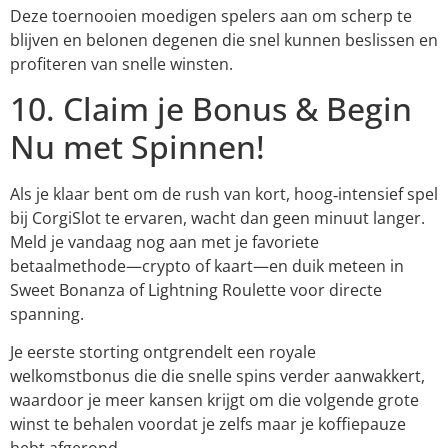
Deze toernooien moedigen spelers aan om scherp te
blijven en belonen degenen die snel kunnen beslissen en
profiteren van snelle winsten.
10. Claim je Bonus & Begin
Nu met Spinnen!
Als je klaar bent om de rush van kort, hoog‑intensief spel
bij CorgiSlot te ervaren, wacht dan geen minuut langer.
Meld je vandaag nog aan met je favoriete
betaalmethode—crypto of kaart—en duik meteen in
Sweet Bonanza of Lightning Roulette voor directe
spanning.
Je eerste storting ontgrendelt een royale
welkomstbonus die die snelle spins verder aanwakkert,
waardoor je meer kansen krijgt om die volgende grote
winst te behalen voordat je zelfs maar je koffiepauze