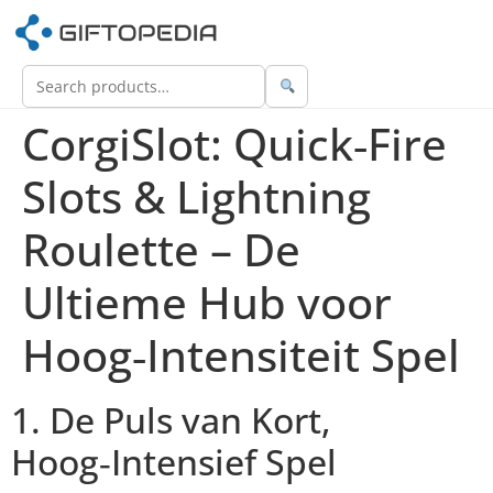
CorgiSlot: Quick‑Fire
Slots & Lightning
Roulette – De
Ultieme Hub voor
Hoog‑Intensiteit Spel
1. De Puls van Kort,
Hoog‑Intensief Spel