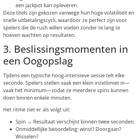
een jackpot kan opleveren.
Deze titels zijn gekozen vanwege hun hoge volatiliteit en
snelle uitbetalingscycli, waardoor ze perfect zijn voor
spelers die de rush willen voelen zonder te lang te
hoeven wachten op resultaten.
3. Beslissingsmomenten in
een Oogopslag
Tijdens een typische hoog‑intensieve sessie telt elke
seconde. Spelers stellen vaak een klein inzetlimiet in—
vaak het minimum—zodat ze meerdere spins kunnen
doen binnen enkele minuten.
Het ritme ziet er als volgt uit:
Spin → Resultaat verschijnt binnen twee seconden.
Onmiddellijke beoordeling: winst? Doorgaan?
Wisselen?