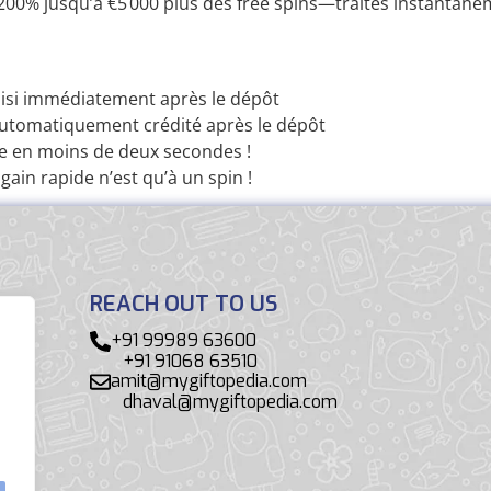
00% jusqu’à €5 000 plus des free spins—traités instantan
isi immédiatement après le dépôt
 automatiquement crédité après le dépôt
re en moins de deux secondes !
ain rapide n’est qu’à un spin !
REACH OUT TO US
+91 99989 63600
+91 91068 63510
amit@mygiftopedia.com
dhaval@mygiftopedia.com