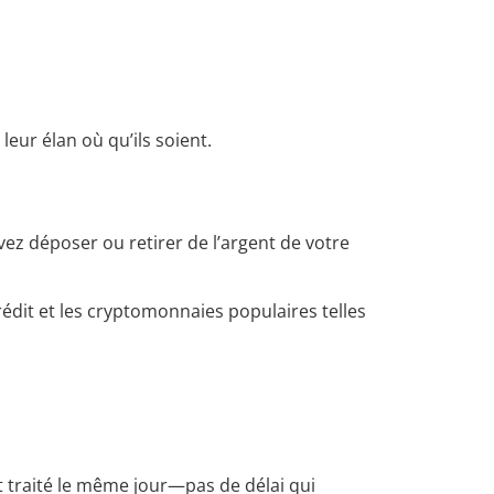
eur élan où qu’ils soient.
vez déposer ou retirer de l’argent de votre
dit et les cryptomonnaies populaires telles
 traité le même jour—pas de délai qui