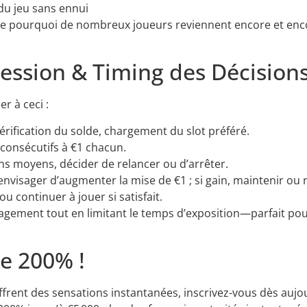
du jeu sans ennui
que pourquoi de nombreux joueurs reviennent encore et en
Session & Timing des Décision
r à ceci :
rification du solde, chargement du slot préféré.
 consécutifs à €1 chacun.
ns moyens, décider de relancer ou d’arrêter.
 envisager d’augmenter la mise de €1 ; si gain, maintenir ou
 continuer à jouer si satisfait.
agement tout en limitant le temps d’exposition—parfait pour
e 200% !
offrent des sensations instantanées, inscrivez-vous dès auj