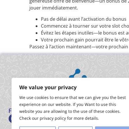
généreuse offre de bienvenue—un bonus de 2
jouer immédiatement.
Pas de délai avant l’activation du bonus
Commencez à tourner sur votre slot cho
Évitez les étapes inutiles—le bonus est
Votre prochain gain pourrait être le vôt
Passez à l’action maintenant—votre prochain g
We value your privacy
We use cookies to ensure that we can give you the best
experience on our website. If you Want to use this
FOLLOW US
website you are allowing to the use of these cookies.
Check our privacy policy for more details.