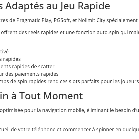
ts Adaptés au Jeu Rapide
tres de Pragmatic Play, PGSoft, et Nolimit City spécialemen
offrent des reels rapides et une fonction auto‑spin qui main
tivé
s rapides
ents rapides de scatter
our des paiements rapides
mps de spin rapides rend ces slots parfaits pour les joueurs
Spin à Tout Moment
timisée pour la navigation mobile, éliminant le besoin d’u
ccueil de votre téléphone et commencer à spinner en quel