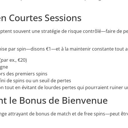
en Courtes Sessions
adoptent souvent une stratégie de risque contrôlé—faire de p
ise par spin—disons €1—et à la maintenir constante tout a
par ex., €20)
igne
lors des premiers spins
ini de spins ou un seuil de pertes
on tout en évitant de lourdes pertes qui pourraient ruiner 
t le Bonus de Bienvenue
e attrayant de bonus de match et de free spins—peut êtr