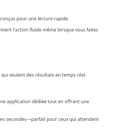
t conçus pour une lecture rapide.
tient l’action fluide même lorsque vous faites
 qui veulent des résultats en temps réel.
ne application dédiée tout en offrant une
ques secondes—parfait pour ceux qui attendent