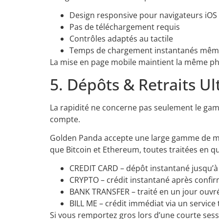
Design responsive pour navigateurs iOS
Pas de téléchargement requis
Contrôles adaptés au tactile
Temps de chargement instantanés même 
La mise en page mobile maintient la même phil
5. Dépôts & Retraits U
La rapidité ne concerne pas seulement le gamep
compte.
Golden Panda accepte une large gamme de méth
que Bitcoin et Ethereum, toutes traitées en q
CREDIT CARD – dépôt instantané jusqu’à
CRYPTO – crédit instantané après confir
BANK TRANSFER – traité en un jour ouvr
BILL ME – crédit immédiat via un service 
Si vous remportez gros lors d’une courte ses