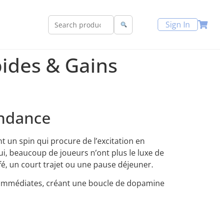
Sign In
pides & Gains
endance
 un spin qui procure de l’excitation en
i, beaucoup de joueurs n’ont plus le luxe de
fé, un court trajet ou une pause déjeuner.
s immédiates, créant une boucle de dopamine