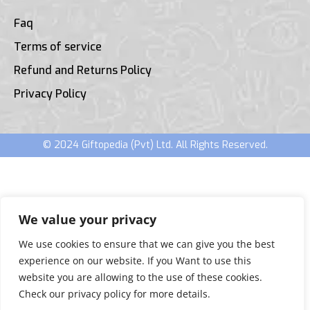
Faq
Terms of service
Refund and Returns Policy
Privacy Policy
© 2024 Giftopedia (Pvt) Ltd. All Rights Reserved.
We value your privacy
We use cookies to ensure that we can give you the best
experience on our website. If you Want to use this
website you are allowing to the use of these cookies.
Check our privacy policy for more details.