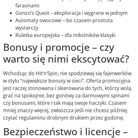
faraonami
Gonzo’s Quest – eksploracja i wygrane w jednym
Automaty owocowe – bo czasem prostota
wystarczy
Ruletka europejska – dla miłośników klasyki
Bonusy i promocje – czy
warto się nimi ekscytować?
Wchodząc do Hit’n’Spin, nie spodziewaj się fajerwerków
w stylu “największe bonusy w sieci”. Oferta promocyjna
jest raczej stonowana i skierowana do tych, którzy wolą
grać na spokojnie, bez gonitwy za darmowymi spinami
czy bonusami, które i tak mają swoje haczyki. Czasem
mniej znaczy więcej, zwłaszcza jeśli nie chcesz później
czytać regulaminu drobnym drukiem przez godzinę.
Bezpieczeństwo i licencje –