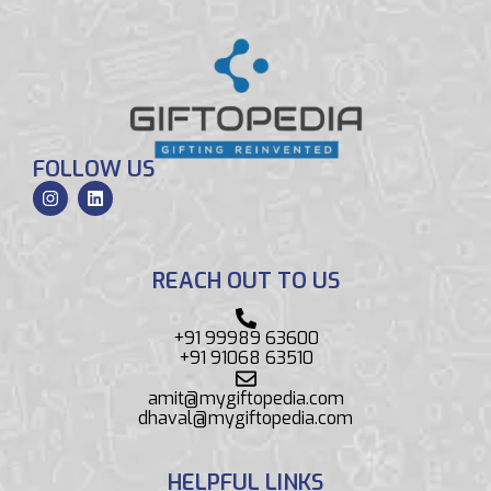
FOLLOW US
REACH OUT TO US
+91 99989 63600
+91 91068 63510
amit@mygiftopedia.com
dhaval@mygiftopedia.com
HELPFUL LINKS