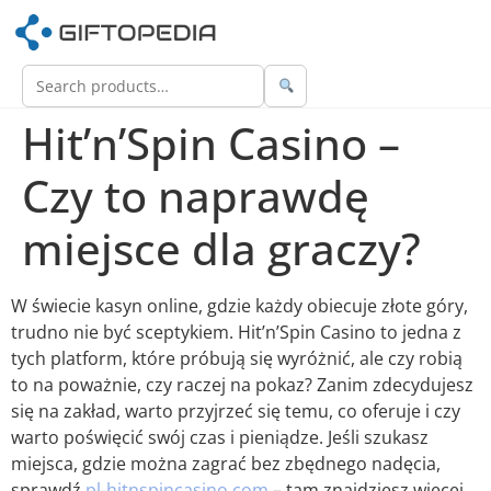
Hit’n’Spin Casino –
Czy to naprawdę
miejsce dla graczy?
W świecie kasyn online, gdzie każdy obiecuje złote góry,
trudno nie być sceptykiem. Hit’n’Spin Casino to jedna z
tych platform, które próbują się wyróżnić, ale czy robią
to na poważnie, czy raczej na pokaz? Zanim zdecydujesz
się na zakład, warto przyjrzeć się temu, co oferuje i czy
warto poświęcić swój czas i pieniądze. Jeśli szukasz
miejsca, gdzie można zagrać bez zbędnego nadęcia,
sprawdź
pl-hitnspincasino.com
– tam znajdziesz więcej