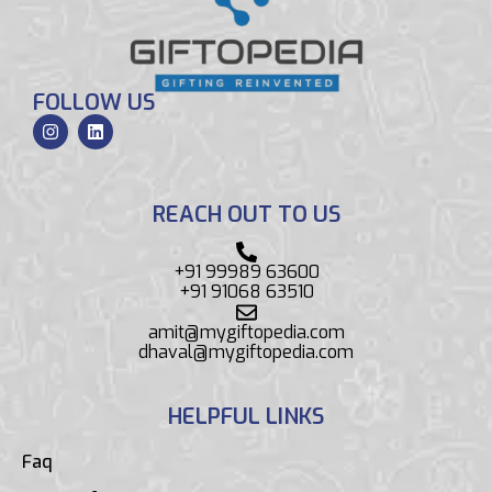
FOLLOW US
REACH OUT TO US
+91 99989 63600
+91 91068 63510
amit@mygiftopedia.com
dhaval@mygiftopedia.com
HELPFUL LINKS
Faq