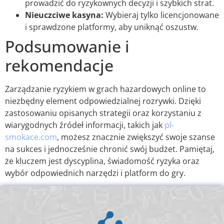
prowadzić do ryzykownych decyzji i szybkich strat.
Nieuczciwe kasyna:
Wybieraj tylko licencjonowane
i sprawdzone platformy, aby uniknąć oszustw.
Podsumowanie i
rekomendacje
Zarządzanie ryzykiem w grach hazardowych online to
niezbędny element odpowiedzialnej rozrywki. Dzięki
zastosowaniu opisanych strategii oraz korzystaniu z
wiarygodnych źródeł informacji, takich jak
pl-
smokace.com
, możesz znacznie zwiększyć swoje szanse
na sukces i jednocześnie chronić swój budżet. Pamiętaj,
że kluczem jest dyscyplina, świadomość ryzyka oraz
wybór odpowiednich narzędzi i platform do gry.