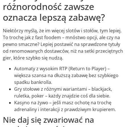
różnorodność zawsze
oznacza lepszą zabawę?
Niektórzy myślą, że im więcej slotów i stołów, tym lepiej.
To trochę jak z fast foodem – mnóstwo opcji, ale czy na
pewno smaczne? Lepiej postawić na sprawdzone tytuły
od renomowanych dostawców, niż na setki przeciętnych
gier, które szybko się nudzą.
Automaty z wysokim RTP (Return to Player) –
większa szansa na dłuższą zabawę bez szybkiego
spadku bankrolla.
Gry stołowe z różnymi wariantami – blackjack,
ruletka, poker – każdy znajdzie coś dla siebie.
Kasyno na żywo – jeśli masz ochotę na trochę
adrenaliny i interakcji z prawdziwym krupierem.
Nie daj się zwariować na