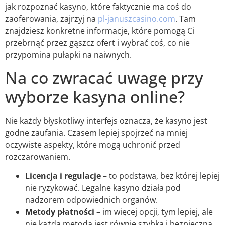
jak rozpoznać kasyno, które faktycznie ma coś do
zaoferowania, zajrzyj na
pl-januszcasino.com
. Tam
znajdziesz konkretne informacje, które pomogą Ci
przebrnąć przez gąszcz ofert i wybrać coś, co nie
przypomina pułapki na naiwnych.
Na co zwracać uwagę przy
wyborze kasyna online?
Nie każdy błyskotliwy interfejs oznacza, że kasyno jest
godne zaufania. Czasem lepiej spojrzeć na mniej
oczywiste aspekty, które mogą uchronić przed
rozczarowaniem.
Licencja i regulacje
– to podstawa, bez której lepiej
nie ryzykować. Legalne kasyno działa pod
nadzorem odpowiednich organów.
Metody płatności
– im więcej opcji, tym lepiej, ale
nie każda metoda jest równie szybka i bezpieczna.