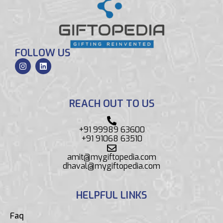
FOLLOW US
REACH OUT TO US
+91 99989 63600
+91 91068 63510
amit@mygiftopedia.com
dhaval@mygiftopedia.com
HELPFUL LINKS
Faq