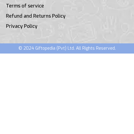
Terms of service
Refund and Returns Policy
Privacy Policy
© 2024 Giftopedia (Pvt) Ltd. All Rights Reserved.