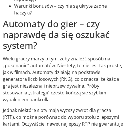
Warunki bonusów – czy nie są ukryte żadne
haczyki?
Automaty do gier – czy
naprawdę da się oszukać
system?
Wielu graczy marzy o tym, żeby znaleźć sposób na
„pokonanie” automatów. Niestety, to nie jest tak proste,
jak w filmach. Automaty działają na podstawie
generatora liczb losowych (RNG), co oznacza, że każda
gra jest niezależna i nieprzewidywalna. Próby
stosowania „strategii” często kończą się szybkim
wypaleniem bankrolla.
Jednak niektóre sloty mają wyższy zwrot dla gracza
(RTP), co można porównać do wyboru stołu z lepszymi
kartami. Oczywiście, nawet najlepszy RTP nie gwarantuje