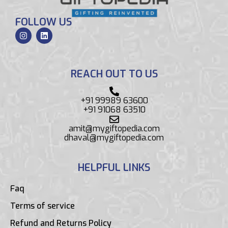
FOLLOW US
REACH OUT TO US
+91 99989 63600
+91 91068 63510
amit@mygiftopedia.com
dhaval@mygiftopedia.com
HELPFUL LINKS
Faq
Terms of service
Refund and Returns Policy