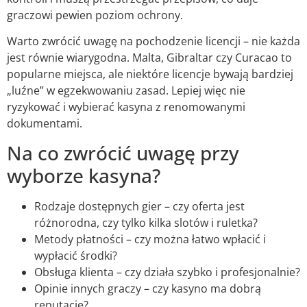
graczowi pewien poziom ochrony.
Warto zwrócić uwagę na pochodzenie licencji – nie każda
jest równie wiarygodna. Malta, Gibraltar czy Curacao to
popularne miejsca, ale niektóre licencje bywają bardziej
„luźne” w egzekwowaniu zasad. Lepiej więc nie
ryzykować i wybierać kasyna z renomowanymi
dokumentami.
Na co zwrócić uwagę przy
wyborze kasyna?
Rodzaje dostępnych gier – czy oferta jest
różnorodna, czy tylko kilka slotów i ruletka?
Metody płatności – czy można łatwo wpłacić i
wypłacić środki?
Obsługa klienta – czy działa szybko i profesjonalnie?
Opinie innych graczy – czy kasyno ma dobrą
reputację?