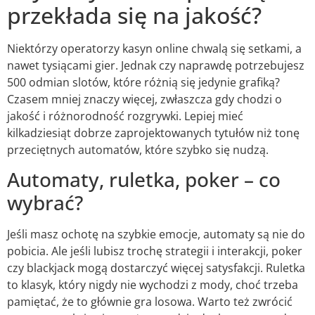
przekłada się na jakość?
Niektórzy operatorzy kasyn online chwalą się setkami, a
nawet tysiącami gier. Jednak czy naprawdę potrzebujesz
500 odmian slotów, które różnią się jedynie grafiką?
Czasem mniej znaczy więcej, zwłaszcza gdy chodzi o
jakość i różnorodność rozgrywki. Lepiej mieć
kilkadziesiąt dobrze zaprojektowanych tytułów niż tonę
przeciętnych automatów, które szybko się nudzą.
Automaty, ruletka, poker – co
wybrać?
Jeśli masz ochotę na szybkie emocje, automaty są nie do
pobicia. Ale jeśli lubisz trochę strategii i interakcji, poker
czy blackjack mogą dostarczyć więcej satysfakcji. Ruletka
to klasyk, który nigdy nie wychodzi z mody, choć trzeba
pamiętać, że to głównie gra losowa. Warto też zwrócić