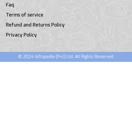
Faq
Terms of service
Refund and Returns Policy
Privacy Policy
© 2024 Giftopedia (Pvt) Ltd. All Rights Reserved.