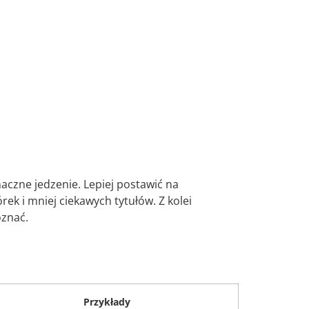
maczne jedzenie. Lepiej postawić na
rek i mniej ciekawych tytułów. Z kolei
oznać.
Przykłady