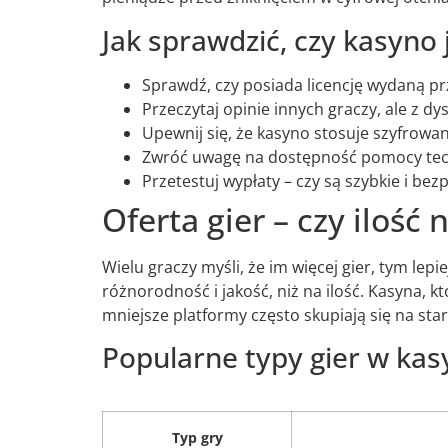
Jak sprawdzić, czy kasyno 
Sprawdź, czy posiada licencję wydaną 
Przeczytaj opinie innych graczy, ale z dy
Upewnij się, że kasyno stosuje szyfrowan
Zwróć uwagę na dostępność pomocy techni
Przetestuj wypłaty – czy są szybkie i be
Oferta gier – czy iloś
Wielu graczy myśli, że im więcej gier, tym le
różnorodność i jakość, niż na ilość. Kasyna, k
mniejsze platformy często skupiają się na s
Popularne typy gier w kas
Typ gry