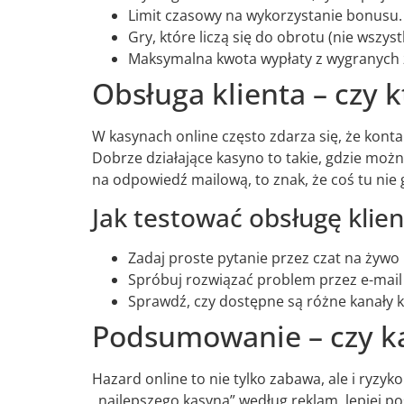
Limit czasowy na wykorzystanie bonusu.
Gry, które liczą się do obrotu (nie wszyst
Maksymalna kwota wypłaty z wygranych 
Obsługa klienta – czy
W kasynach online często zdarza się, że kont
Dobrze działające kasyno to takie, gdzie można
na odpowiedź mailową, to znak, że coś tu nie 
Jak testować obsługę klien
Zadaj proste pytanie przez czat na żywo 
Spróbuj rozwiązać problem przez e-mail
Sprawdź, czy dostępne są różne kanały 
Podsumowanie – czy ka
Hazard online to nie tylko zabawa, ale i ryzy
„najlepszego kasyna” według reklam, lepiej po