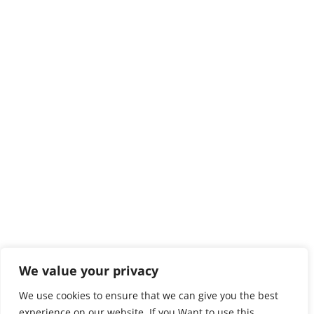
We value your privacy
We use cookies to ensure that we can give you the best
experience on our website. If you Want to use this