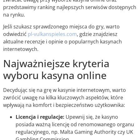
przedstawimy ranking najlepszych serwisów dostępnych
na rynku.
Jeśli szukasz sprawdzonego miejsca do gry, warto
odwiedzić
pl-vulkanspieles.com
, gdzie znajdziesz
aktualne recenzje i opinie o popularnych kasynach
internetowych.
Najważniejsze kryteria
wyboru kasyna online
Decydując się na grę w kasynie internetowym, warto
zwrócić uwagę na kilka kluczowych aspektów, które
wpływają na komfort i bezpieczeństwo użytkownika:
Licencja i regulacje:
Upewnij się, że kasyno
posiada ważną licencję od renomowanego organu
regulacyjnego, np. Malta Gaming Authority czy UK
Gambling Commission.