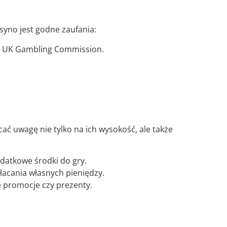
syno jest godne zaufania:
ub UK Gambling Commission.
ać uwagę nie tylko na ich wysokość, ale także
atkowe środki do gry.
łacania własnych pieniędzy.
 promocje czy prezenty.