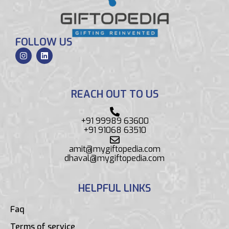
FOLLOW US
REACH OUT TO US
+91 99989 63600
+91 91068 63510
amit@mygiftopedia.com
dhaval@mygiftopedia.com
HELPFUL LINKS
Faq
Terms of service