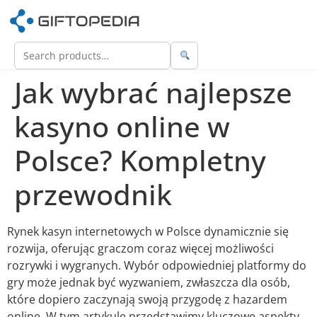
Jak wybrać najlepsze
kasyno online w
Polsce? Kompletny
przewodnik
Rynek kasyn internetowych w Polsce dynamicznie się
rozwija, oferując graczom coraz więcej możliwości
rozrywki i wygranych. Wybór odpowiedniej platformy do
gry może jednak być wyzwaniem, zwłaszcza dla osób,
które dopiero zaczynają swoją przygodę z hazardem
online. W tym artykule przedstawimy kluczowe aspekty,