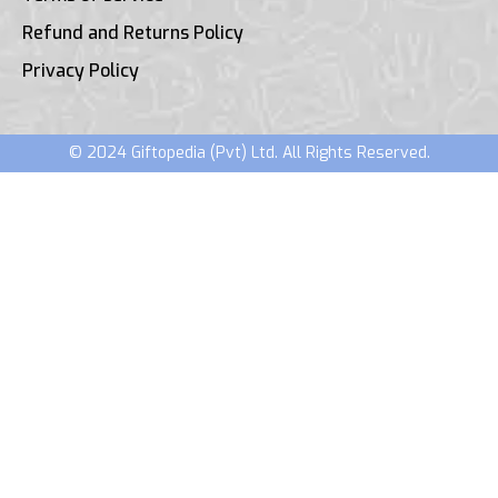
Refund and Returns Policy
Privacy Policy
© 2024 Giftopedia (Pvt) Ltd. All Rights Reserved.