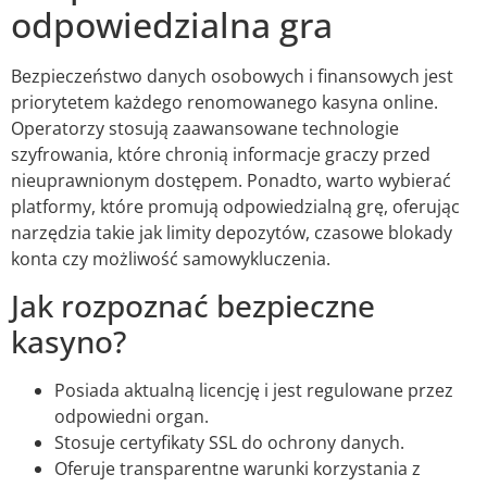
odpowiedzialna gra
Bezpieczeństwo danych osobowych i finansowych jest
priorytetem każdego renomowanego kasyna online.
Operatorzy stosują zaawansowane technologie
szyfrowania, które chronią informacje graczy przed
nieuprawnionym dostępem. Ponadto, warto wybierać
platformy, które promują odpowiedzialną grę, oferując
narzędzia takie jak limity depozytów, czasowe blokady
konta czy możliwość samowykluczenia.
Jak rozpoznać bezpieczne
kasyno?
Posiada aktualną licencję i jest regulowane przez
odpowiedni organ.
Stosuje certyfikaty SSL do ochrony danych.
Oferuje transparentne warunki korzystania z