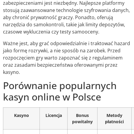
zabezpieczeniami jest niezbędny. Najlepsze platformy
stosują zaawansowane technologie szyfrowania danych,
aby chronić prywatność graczy. Ponadto, oferują
narzędzia do samokontroli, takie jak limity depozytów,
czasowe wykluczenia czy testy samooceny.
Ważne jest, aby grać odpowiedzialnie i traktować hazard
jako formę rozrywki, a nie sposób na zarobek. Przed
rozpoczęciem gry warto zapoznać się z regulaminem
oraz zasadami bezpieczeństwa oferowanymi przez
kasyno.
Porównanie popularnych
kasyn online w Polsce
Kasyno
Licencja
Bonus
Metody
powitalny
płatności