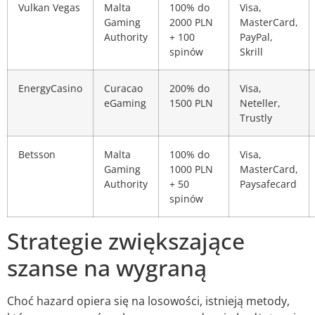
Vulkan Vegas
Malta
100% do
Visa,
Gaming
2000 PLN
MasterCard,
Authority
+ 100
PayPal,
spinów
Skrill
EnergyCasino
Curacao
200% do
Visa,
eGaming
1500 PLN
Neteller,
Trustly
Betsson
Malta
100% do
Visa,
Gaming
1000 PLN
MasterCard,
Authority
+ 50
Paysafecard
spinów
Strategie zwiększające
szanse na wygraną
Choć hazard opiera się na losowości, istnieją metody,