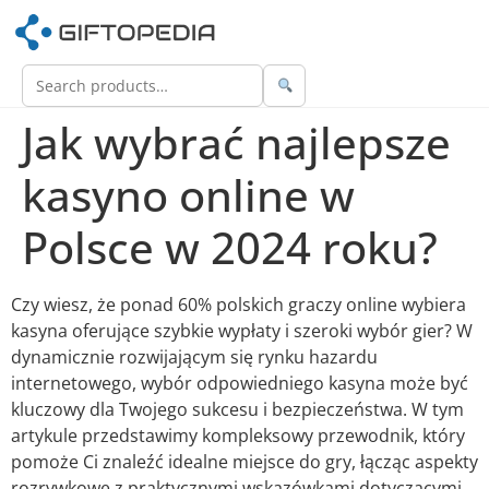
Jak wybrać najlepsze
kasyno online w
Polsce w 2024 roku?
Czy wiesz, że ponad 60% polskich graczy online wybiera
kasyna oferujące szybkie wypłaty i szeroki wybór gier? W
dynamicznie rozwijającym się rynku hazardu
internetowego, wybór odpowiedniego kasyna może być
kluczowy dla Twojego sukcesu i bezpieczeństwa. W tym
artykule przedstawimy kompleksowy przewodnik, który
pomoże Ci znaleźć idealne miejsce do gry, łącząc aspekty
rozrywkowe z praktycznymi wskazówkami dotyczącymi