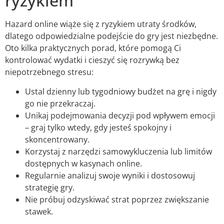
ryzykiem
Hazard online wiąże się z ryzykiem utraty środków,
dlatego odpowiedzialne podejście do gry jest niezbędne.
Oto kilka praktycznych porad, które pomogą Ci
kontrolować wydatki i cieszyć się rozrywką bez
niepotrzebnego stresu:
Ustal dzienny lub tygodniowy budżet na grę i nigdy
go nie przekraczaj.
Unikaj podejmowania decyzji pod wpływem emocji
– graj tylko wtedy, gdy jesteś spokojny i
skoncentrowany.
Korzystaj z narzędzi samowykluczenia lub limitów
dostępnych w kasynach online.
Regularnie analizuj swoje wyniki i dostosowuj
strategię gry.
Nie próbuj odzyskiwać strat poprzez zwiększanie
stawek.