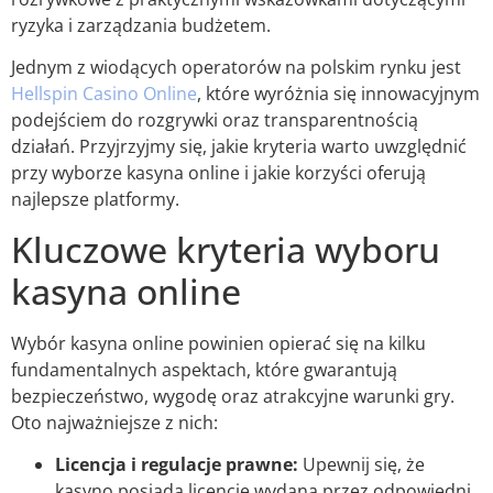
ryzyka i zarządzania budżetem.
Jednym z wiodących operatorów na polskim rynku jest
Hellspin Casino Online
, które wyróżnia się innowacyjnym
podejściem do rozgrywki oraz transparentnością
działań. Przyjrzyjmy się, jakie kryteria warto uwzględnić
przy wyborze kasyna online i jakie korzyści oferują
najlepsze platformy.
Kluczowe kryteria wyboru
kasyna online
Wybór kasyna online powinien opierać się na kilku
fundamentalnych aspektach, które gwarantują
bezpieczeństwo, wygodę oraz atrakcyjne warunki gry.
Oto najważniejsze z nich:
Licencja i regulacje prawne:
Upewnij się, że
kasyno posiada licencję wydaną przez odpowiedni