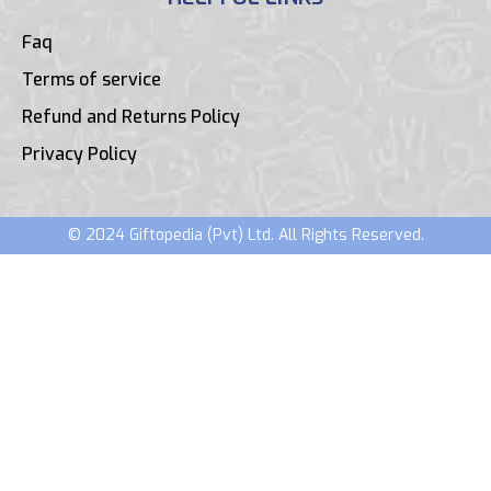
Faq
Terms of service
Refund and Returns Policy
Privacy Policy
© 2024 Giftopedia (Pvt) Ltd. All Rights Reserved.