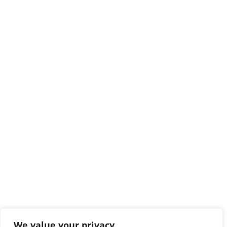
We value your privacy