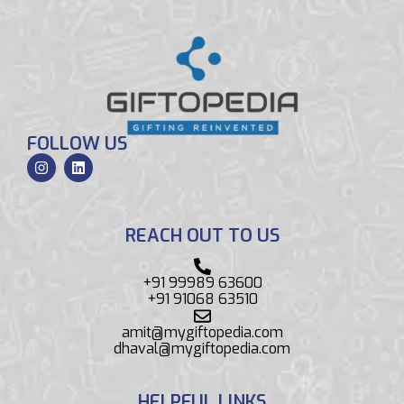
FOLLOW US
REACH OUT TO US
+91 99989 63600
+91 91068 63510
amit@mygiftopedia.com
dhaval@mygiftopedia.com
HELPFUL LINKS