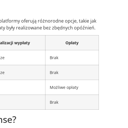
latformy oferują różnorodne opcje, takie jak
łaty były realizowane bez zbędnych opóźnień.
alizacji wypłaty
Opłaty
cze
Brak
cze
Brak
Możliwe opłaty
Brak
nse?