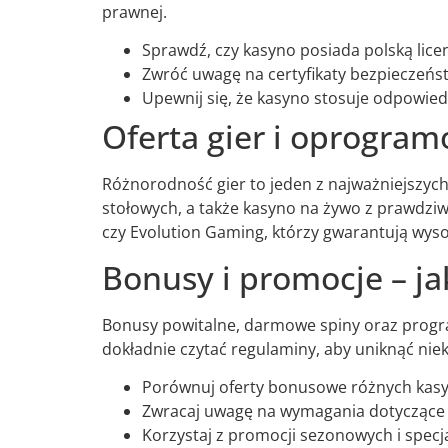
prawnej.
Sprawdź, czy kasyno posiada polską licen
Zwróć uwagę na certyfikaty bezpieczeństw
Upewnij się, że kasyno stosuje odpowiedz
Oferta gier i oprogra
Różnorodność gier to jeden z najważniejszych 
stołowych, a także kasyno na żywo z prawdzi
czy Evolution Gaming, którzy gwarantują wyso
Bonusy i promocje – j
Bonusy powitalne, darmowe spiny oraz progra
dokładnie czytać regulaminy, aby uniknąć ni
Porównuj oferty bonusowe różnych kasy
Zwracaj uwagę na wymagania dotyczące 
Korzystaj z promocji sezonowych i specj