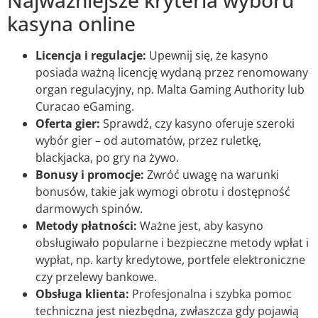
Najważniejsze kryteria wyboru
kasyna online
Licencja i regulacje:
Upewnij się, że kasyno
posiada ważną licencję wydaną przez renomowany
organ regulacyjny, np. Malta Gaming Authority lub
Curacao eGaming.
Oferta gier:
Sprawdź, czy kasyno oferuje szeroki
wybór gier – od automatów, przez ruletkę,
blackjacka, po gry na żywo.
Bonusy i promocje:
Zwróć uwagę na warunki
bonusów, takie jak wymogi obrotu i dostępność
darmowych spinów.
Metody płatności:
Ważne jest, aby kasyno
obsługiwało popularne i bezpieczne metody wpłat i
wypłat, np. karty kredytowe, portfele elektroniczne
czy przelewy bankowe.
Obsługa klienta:
Profesjonalna i szybka pomoc
techniczna jest niezbędna, zwłaszcza gdy pojawią