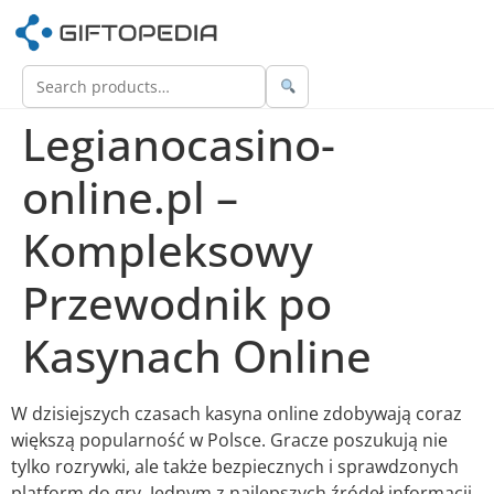
Legianocasino-
online.pl –
Kompleksowy
Przewodnik po
Kasynach Online
W dzisiejszych czasach kasyna online zdobywają coraz
większą popularność w Polsce. Gracze poszukują nie
tylko rozrywki, ale także bezpiecznych i sprawdzonych
platform do gry. Jednym z najlepszych źródeł informacji