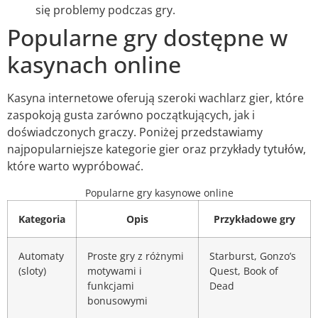
się problemy podczas gry.
Popularne gry dostępne w
kasynach online
Kasyna internetowe oferują szeroki wachlarz gier, które
zaspokoją gusta zarówno początkujących, jak i
doświadczonych graczy. Poniżej przedstawiamy
najpopularniejsze kategorie gier oraz przykłady tytułów,
które warto wypróbować.
Popularne gry kasynowe online
Kategoria
Opis
Przykładowe gry
Automaty
Proste gry z różnymi
Starburst, Gonzo’s
(sloty)
motywami i
Quest, Book of
funkcjami
Dead
bonusowymi