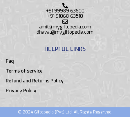
+91 99989 63600
+91 91068 63510
amit@mygiftopedia.com
dhaval@mygiftopedia.com
HELPFUL LINKS
Faq
Terms of service
Refund and Returns Policy
Privacy Policy
© 2024 Giftopedia (Pvt) Ltd. All Rights Reserved.