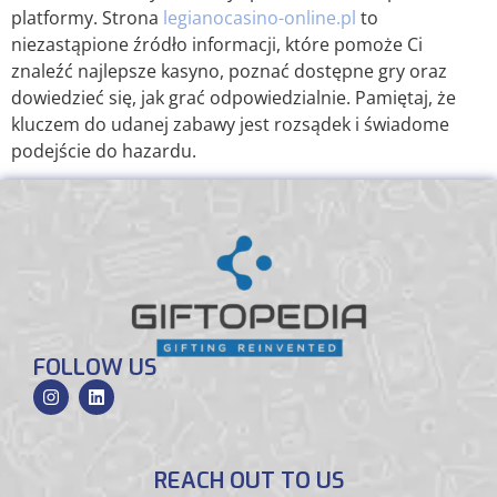
platformy. Strona
legianocasino-online.pl
to
niezastąpione źródło informacji, które pomoże Ci
znaleźć najlepsze kasyno, poznać dostępne gry oraz
dowiedzieć się, jak grać odpowiedzialnie. Pamiętaj, że
kluczem do udanej zabawy jest rozsądek i świadome
podejście do hazardu.
FOLLOW US
REACH OUT TO US