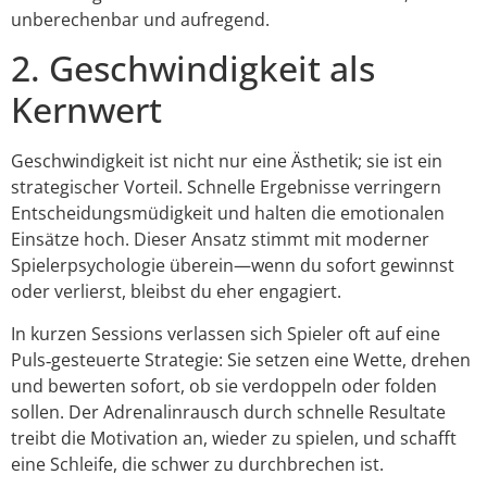
unberechenbar und aufregend.
2. Geschwindigkeit als
Kernwert
Geschwindigkeit ist nicht nur eine Ästhetik; sie ist ein
strategischer Vorteil. Schnelle Ergebnisse verringern
Entscheidungsmüdigkeit und halten die emotionalen
Einsätze hoch. Dieser Ansatz stimmt mit moderner
Spielerpsychologie überein—wenn du sofort gewinnst
oder verlierst, bleibst du eher engagiert.
In kurzen Sessions verlassen sich Spieler oft auf eine
Puls‑gesteuerte Strategie: Sie setzen eine Wette, drehen
und bewerten sofort, ob sie verdoppeln oder folden
sollen. Der Adrenalinrausch durch schnelle Resultate
treibt die Motivation an, wieder zu spielen, und schafft
eine Schleife, die schwer zu durchbrechen ist.