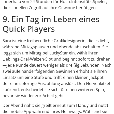
innerhalb von 24 Stunden für Hoch‑Intensitäts‑Spieler,
die schnellen Zugriff auf ihre Gewinne benötigen.
9. Ein Tag im Leben eines
Quick Players
Sara ist eine freiberufliche Grafikdesignerin, die es liebt,
während Mittagspausen und Abende abzuschalten. Sie
loggt sich um Mittag bei LuckyStar ein, wählt ihren
Lieblings‑Drei‑Walzen‑Slot und beginnt sofort zu drehen
—jede Runde dauert weniger als dreißig Sekunden. Nach
zwei aufeinanderfolgenden Gewinnen erhöht sie ihren
Einsatz um eine Stufe und trifft einen kleinen Jackpot,
der eine sofortige Auszahlung auslöst. Den Nervenkitzel
spürend, entscheidet sie sich für einen weiteren Spin,
bevor sie wieder zur Arbeit geht.
Der Abend naht; sie greift erneut zum Handy und nutzt
die mobile App während ihres Heimwegs. Während sie