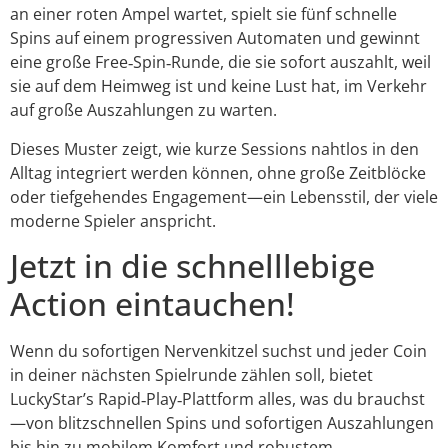
an einer roten Ampel wartet, spielt sie fünf schnelle
Spins auf einem progressiven Automaten und gewinnt
eine große Free‑Spin‑Runde, die sie sofort auszahlt, weil
sie auf dem Heimweg ist und keine Lust hat, im Verkehr
auf große Auszahlungen zu warten.
Dieses Muster zeigt, wie kurze Sessions nahtlos in den
Alltag integriert werden können, ohne große Zeitblöcke
oder tiefgehendes Engagement—ein Lebensstil, der viele
moderne Spieler anspricht.
Jetzt in die schnelllebige
Action eintauchen!
Wenn du sofortigen Nervenkitzel suchst und jeder Coin
in deiner nächsten Spielrunde zählen soll, bietet
LuckyStar’s Rapid‑Play‑Plattform alles, was du brauchst
—von blitzschnellen Spins und sofortigen Auszahlungen
bis hin zu mobilem Komfort und robustem