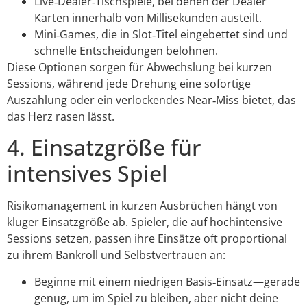
Live‑Dealer‑Tischspiele, bei denen der Dealer
Karten innerhalb von Millisekunden austeilt.
Mini‑Games, die in Slot‑Titel eingebettet sind und
schnelle Entscheidungen belohnen.
Diese Optionen sorgen für Abwechslung bei kurzen
Sessions, während jede Drehung eine sofortige
Auszahlung oder ein verlockendes Near‑Miss bietet, das
das Herz rasen lässt.
4. Einsatzgröße für
intensives Spiel
Risikomanagement in kurzen Ausbrüchen hängt von
kluger Einsatzgröße ab. Spieler, die auf hochintensive
Sessions setzen, passen ihre Einsätze oft proportional
zu ihrem Bankroll und Selbstvertrauen an:
Beginne mit einem niedrigen Basis‑Einsatz—gerade
genug, um im Spiel zu bleiben, aber nicht deine