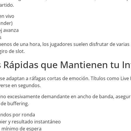
rtido.
en vivo
under)
oj avanza
s
nos de una hora, los jugadores suelen disfrutar de varias
ro de slot.
s Rápidas que Mantienen tu In
se adaptan a ráfagas cortas de emoción. Títulos como Live 
verse en segundos.
ero no excesivamente demandante en ancho de banda, asegu
de buffering.
gundos por ronda
pier y resultado instantáneo
po mínimo de espera