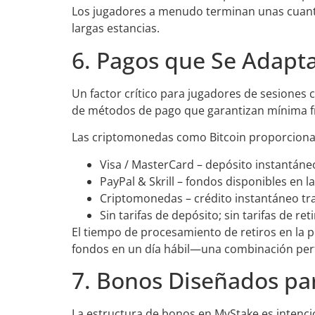
Los jugadores a menudo terminan unas cuanta
largas estancias.
6. Pagos que Se Adapt
Un factor crítico para jugadores de sesiones
de métodos de pago que garantizan mínima fr
Las criptomonedas como Bitcoin proporcionan 
Visa / MasterCard – depósito instantáneo
PayPal & Skrill – fondos disponibles en l
Criptomonedas – crédito instantáneo tr
Sin tarifas de depósito; sin tarifas de ret
El tiempo de procesamiento de retiros en la 
fondos en un día hábil—una combinación perfe
7. Bonos Diseñados par
La estructura de bonos en MyStake es intenc