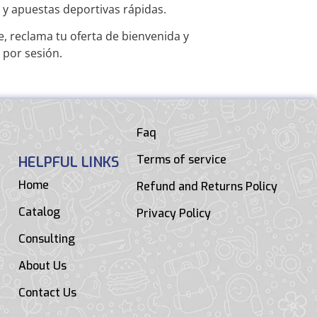
 y apuestas deportivas rápidas.
, reclama tu oferta de bienvenida y
 por sesión.
Faq
Terms of service
HELPFUL LINKS
Home
Refund and Returns Policy
Catalog
Privacy Policy
Consulting
About Us
Contact Us