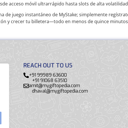
 acceso móvil ultrarrápido hasta slots de alta volatilidad
ma de juego instantáneo de MyStake; simplemente regístrate
azón y crecer tu billetera—todo en menos de quince minutos
REACH OUT TO US
+91 99989 63600
+91 91068 63510
amit@mygiftopedia.com
dhaval@mygiftopedia.com