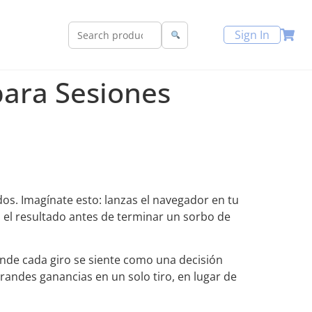
Sign In
para Sesiones
os. Imagínate esto: lanzas el navegador en tu
o el resultado antes de terminar un sorbo de
de cada giro se siente como una decisión
grandes ganancias en un solo tiro, en lugar de