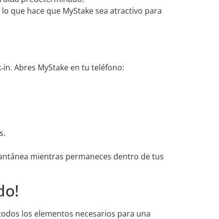
lo que hace que MyStake sea atractivo para
‑in. Abres MyStake en tu teléfono:
s.
tantánea mientras permaneces dentro de tus
do!
 todos los elementos necesarios para una