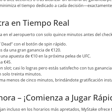
 minimiza el tiempo dedicado a cada decisión—exactamente 
tra en Tiempo Real
ra en el aeropuerto con solo quince minutos antes del check
of Dead” con el botón de spin rápido.
las da una gran ganancia de €120.
r una apuesta de €10 en la próxima pelea de UFC.
na €45.
slot; casi lo logras pero estás satisfecho con tus ganancia
 solo treinta minutos.
ma menos de cinco minutos, brindándote gratificación ins
ora – ¡Comienza a Jugar Rápi
cajan incluso en los horarios más apretados, MyStake ofrece