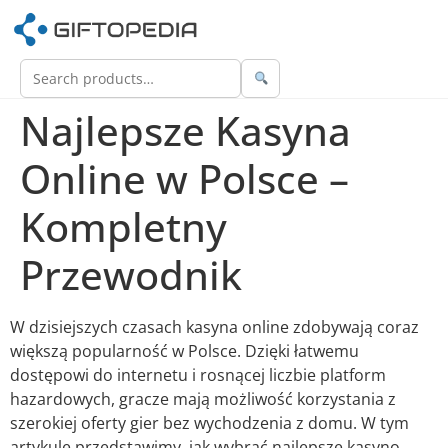
Najlepsze Kasyna
Online w Polsce –
Kompletny
Przewodnik
W dzisiejszych czasach kasyna online zdobywają coraz
większą popularność w Polsce. Dzięki łatwemu
dostępowi do internetu i rosnącej liczbie platform
hazardowych, gracze mają możliwość korzystania z
szerokiej oferty gier bez wychodzenia z domu. W tym
artykule przedstawimy, jak wybrać najlepsze kasyno