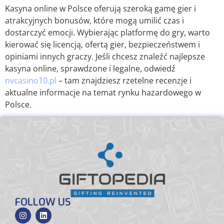
Kasyna online w Polsce oferują szeroką gamę gier i
atrakcyjnych bonusów, które mogą umilić czas i
dostarczyć emocji. Wybierając platformę do gry, warto
kierować się licencją, ofertą gier, bezpieczeństwem i
opiniami innych graczy. Jeśli chcesz znaleźć najlepsze
kasyna online, sprawdzone i legalne, odwiedź
nvcasino10.pl
– tam znajdziesz rzetelne recenzje i
aktualne informacje na temat rynku hazardowego w
Polsce.
FOLLOW US