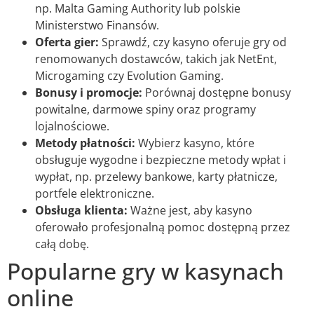
np. Malta Gaming Authority lub polskie
Ministerstwo Finansów.
Oferta gier:
Sprawdź, czy kasyno oferuje gry od
renomowanych dostawców, takich jak NetEnt,
Microgaming czy Evolution Gaming.
Bonusy i promocje:
Porównaj dostępne bonusy
powitalne, darmowe spiny oraz programy
lojalnościowe.
Metody płatności:
Wybierz kasyno, które
obsługuje wygodne i bezpieczne metody wpłat i
wypłat, np. przelewy bankowe, karty płatnicze,
portfele elektroniczne.
Obsługa klienta:
Ważne jest, aby kasyno
oferowało profesjonalną pomoc dostępną przez
całą dobę.
Popularne gry w kasynach
online