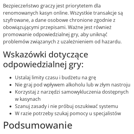
Bezpieczeństwo graczy jest priorytetem dla
renomowanych kasyn online. Wszystkie transakcje są
szyfrowane, a dane osobowe chronione zgodnie z
obowiązującymi przepisami. Ważne jest również
promowanie odpowiedzialnej gry, aby uniknąć
problemów związanych z uzależnieniem od hazardu.
Wskazówki dotyczące
odpowiedzialnej gry:
Ustalaj limity czasu i budżetu na grę
Nie graj pod wpływem alkoholu lub w złym nastroju
Korzystaj z narzędzi samowykluczenia dostępnych
w kasynach
Szanuj zasady i nie próbuj oszukiwać systemu
W razie potrzeby szukaj pomocy u specjalistów
Podsumowanie