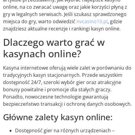
online, na co zwracać uwagę oraz jakie korzyści płyną z
gry w legalnych serwisach. Jeśli szukasz sprawdzonego
miejsca do gry, warto odwiedzić
nvcasino10.pl
, gdzie
znajdziesz aktualne recenzje i rankingi kasyn online.
Dlaczego warto grać w
kasynach online?
Kasyna internetowe oferują wiele zalet w porównaniu do
tradycyjnych kasyn stacjonarnych. Przede wszystkim
dostępność 24/7, szeroki wybór gier oraz atrakcyjne
bonusy powitalne i promocje dla stałych graczy.
Ponadto, nowoczesne technologie gwarantują
bezpieczeństwo transakcji i ochronę danych osobowych.
Główne zalety kasyn online:
Dostępność gier na różnych urządzeniach –