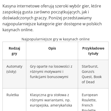
Kasyna internetowe oferują szeroki wybór gier, które
zaspokoją gusta zarówno początkujących, jak i
doświadczonych graczy. Poniżej przedstawiamy
najpopularniejsze kategorie gier dostępne w polskich
kasynach online.
Najpopularniejsze gry w kasynach online
Rodzaj
Opis
Przykładowe
gry
tytuły
Automaty
Gry oparte na losowości z
Starburst,
(sloty)
różnymi motywami i
Gonzo’s
funkcjami bonusowymi
Quest, Book
of Dead
Ruletka
Klasyczna gra stołowa z
European
różnymi wariantami, np.
Roulette,
europejska, amerykańska
French
Roulette