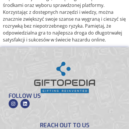
środkami oraz wyboru sprawdzonej platformy.
Korzystając z dostępnych narzędzi i wiedzy, można
znacznie zwiększyć swoje szanse na wygraną i cieszyć się
rozrywką bez niepotrzebnego ryzyka. Pamiętaj, że
odpowiedzialna gra to najlepsza droga do długotrwałej
satysfakcji i sukcesów w świecie hazardu online.
FOLLOW US
REACH OUT TO US