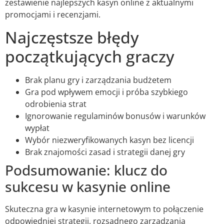
zestawienie najlepszych kasyn online z aktualnymi
promocjami i recenzjami.
Najczęstsze błędy
początkujących graczy
Brak planu gry i zarządzania budżetem
Gra pod wpływem emocji i próba szybkiego
odrobienia strat
Ignorowanie regulaminów bonusów i warunków
wypłat
Wybór niezweryfikowanych kasyn bez licencji
Brak znajomości zasad i strategii danej gry
Podsumowanie: klucz do
sukcesu w kasynie online
Skuteczna gra w kasynie internetowym to połączenie
odpowiedniej strategii, rozsądnego zarządzania