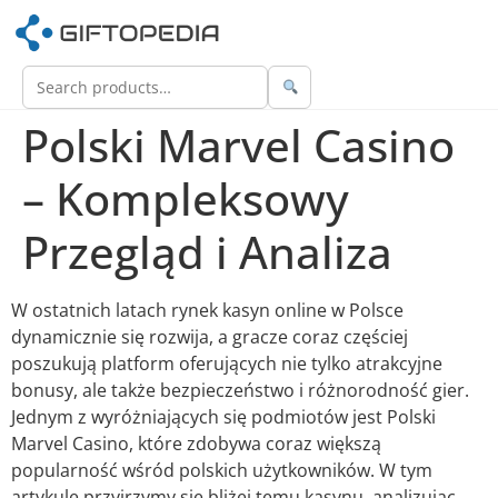
Polski Marvel Casino
– Kompleksowy
Przegląd i Analiza
W ostatnich latach rynek kasyn online w Polsce
dynamicznie się rozwija, a gracze coraz częściej
poszukują platform oferujących nie tylko atrakcyjne
bonusy, ale także bezpieczeństwo i różnorodność gier.
Jednym z wyróżniających się podmiotów jest Polski
Marvel Casino, które zdobywa coraz większą
popularność wśród polskich użytkowników. W tym
artykule przyjrzymy się bliżej temu kasynu, analizując