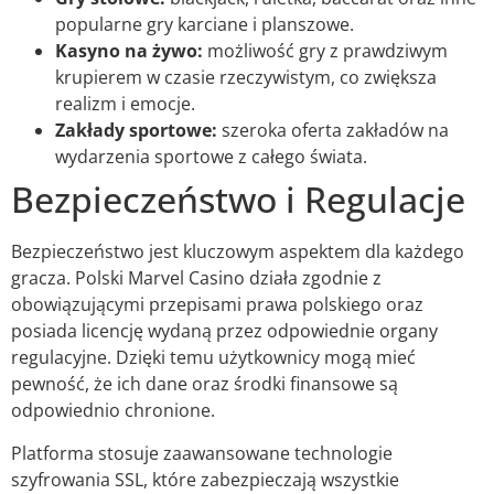
popularne gry karciane i planszowe.
Kasyno na żywo:
możliwość gry z prawdziwym
krupierem w czasie rzeczywistym, co zwiększa
realizm i emocje.
Zakłady sportowe:
szeroka oferta zakładów na
wydarzenia sportowe z całego świata.
Bezpieczeństwo i Regulacje
Bezpieczeństwo jest kluczowym aspektem dla każdego
gracza. Polski Marvel Casino działa zgodnie z
obowiązującymi przepisami prawa polskiego oraz
posiada licencję wydaną przez odpowiednie organy
regulacyjne. Dzięki temu użytkownicy mogą mieć
pewność, że ich dane oraz środki finansowe są
odpowiednio chronione.
Platforma stosuje zaawansowane technologie
szyfrowania SSL, które zabezpieczają wszystkie