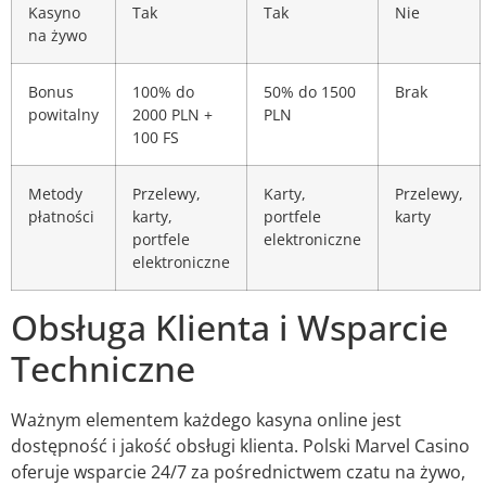
Kasyno
Tak
Tak
Nie
na żywo
Bonus
100% do
50% do 1500
Brak
powitalny
2000 PLN +
PLN
100 FS
Metody
Przelewy,
Karty,
Przelewy,
płatności
karty,
portfele
karty
portfele
elektroniczne
elektroniczne
Obsługa Klienta i Wsparcie
Techniczne
Ważnym elementem każdego kasyna online jest
dostępność i jakość obsługi klienta. Polski Marvel Casino
oferuje wsparcie 24/7 za pośrednictwem czatu na żywo,