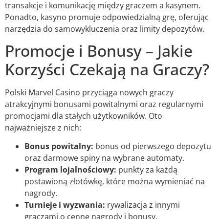
transakcje i komunikację między graczem a kasynem.
Ponadto, kasyno promuje odpowiedzialną grę, oferując
narzędzia do samowykluczenia oraz limity depozytów.
Promocje i Bonusy – Jakie
Korzyści Czekają na Graczy?
Polski Marvel Casino przyciąga nowych graczy
atrakcyjnymi bonusami powitalnymi oraz regularnymi
promocjami dla stałych użytkowników. Oto
najważniejsze z nich:
Bonus powitalny:
bonus od pierwszego depozytu
oraz darmowe spiny na wybrane automaty.
Program lojalnościowy:
punkty za każdą
postawioną złotówkę, które można wymieniać na
nagrody.
Turnieje i wyzwania:
rywalizacja z innymi
graczami o cenne nagrody i bonusy.