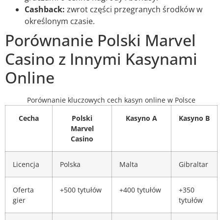
Cashback:
zwrot części przegranych środków w
określonym czasie.
Porównanie Polski Marvel
Casino z Innymi Kasynami
Online
Porównanie kluczowych cech kasyn online w Polsce
Cecha
Polski
Kasyno A
Kasyno B
Marvel
Casino
Licencja
Polska
Malta
Gibraltar
Oferta
+500 tytułów
+400 tytułów
+350
gier
tytułów