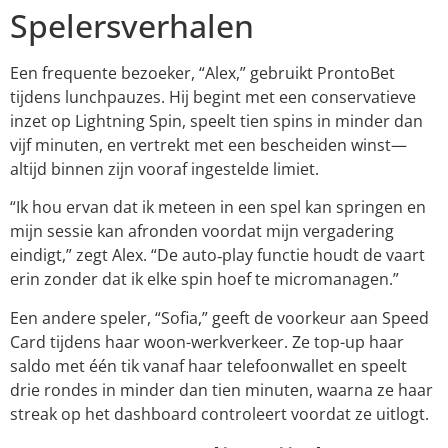
Spelersverhalen
Een frequente bezoeker, “Alex,” gebruikt ProntoBet
tijdens lunchpauzes. Hij begint met een conservatieve
inzet op Lightning Spin, speelt tien spins in minder dan
vijf minuten, en vertrekt met een bescheiden winst—
altijd binnen zijn vooraf ingestelde limiet.
“Ik hou ervan dat ik meteen in een spel kan springen en
mijn sessie kan afronden voordat mijn vergadering
eindigt,” zegt Alex. “De auto‑play functie houdt de vaart
erin zonder dat ik elke spin hoef te micromanagen.”
Een andere speler, “Sofia,” geeft de voorkeur aan Speed
Card tijdens haar woon-werkverkeer. Ze top-up haar
saldo met één tik vanaf haar telefoonwallet en speelt
drie rondes in minder dan tien minuten, waarna ze haar
streak op het dashboard controleert voordat ze uitlogt.