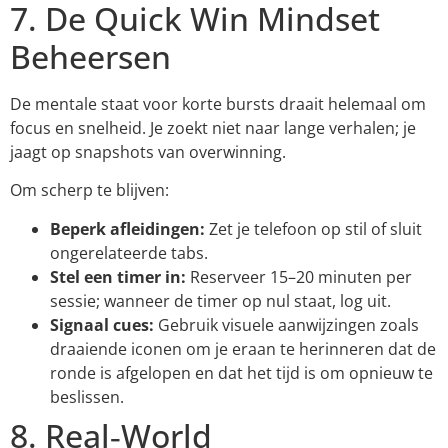
7. De Quick Win Mindset
Beheersen
De mentale staat voor korte bursts draait helemaal om
focus en snelheid. Je zoekt niet naar lange verhalen; je
jaagt op snapshots van overwinning.
Om scherp te blijven:
Beperk afleidingen:
Zet je telefoon op stil of sluit
ongerelateerde tabs.
Stel een timer in:
Reserveer 15–20 minuten per
sessie; wanneer de timer op nul staat, log uit.
Signaal cues:
Gebruik visuele aanwijzingen zoals
draaiende iconen om je eraan te herinneren dat de
ronde is afgelopen en dat het tijd is om opnieuw te
beslissen.
8. Real‑World