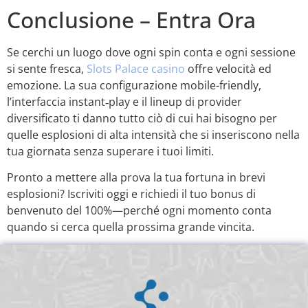
Conclusione – Entra Ora
Se cerchi un luogo dove ogni spin conta e ogni sessione
si sente fresca,
Slots Palace casino
offre velocità ed
emozione. La sua configurazione mobile-friendly,
l’interfaccia instant‑play e il lineup di provider
diversificato ti danno tutto ciò di cui hai bisogno per
quelle esplosioni di alta intensità che si inseriscono nella
tua giornata senza superare i tuoi limiti.
Pronto a mettere alla prova la tua fortuna in brevi
esplosioni? Iscriviti oggi e richiedi il tuo bonus di
benvenuto del 100%—perché ogni momento conta
quando si cerca quella prossima grande vincita.