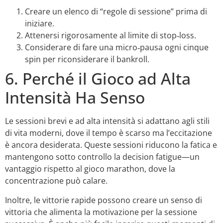
Creare un elenco di “regole di sessione” prima di
iniziare.
Attenersi rigorosamente al limite di stop‑loss.
Considerare di fare una micro‑pausa ogni cinque
spin per riconsiderare il bankroll.
6. Perché il Gioco ad Alta
Intensità Ha Senso
Le sessioni brevi e ad alta intensità si adattano agli stili
di vita moderni, dove il tempo è scarso ma l’eccitazione
è ancora desiderata. Queste sessioni riducono la fatica e
mantengono sotto controllo la decision fatigue—un
vantaggio rispetto al gioco marathon, dove la
concentrazione può calare.
Inoltre, le vittorie rapide possono creare un senso di
vittoria che alimenta la motivazione per la sessione