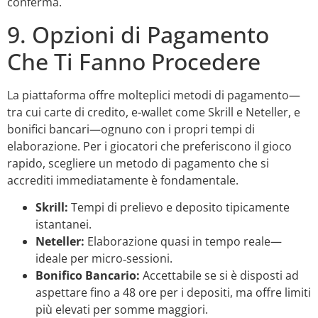
conferma.
9. Opzioni di Pagamento
Che Ti Fanno Procedere
La piattaforma offre molteplici metodi di pagamento—
tra cui carte di credito, e-wallet come Skrill e Neteller, e
bonifici bancari—ognuno con i propri tempi di
elaborazione. Per i giocatori che preferiscono il gioco
rapido, scegliere un metodo di pagamento che si
accrediti immediatamente è fondamentale.
Skrill:
Tempi di prelievo e deposito tipicamente
istantanei.
Neteller:
Elaborazione quasi in tempo reale—
ideale per micro‑sessioni.
Bonifico Bancario:
Accettabile se si è disposti ad
aspettare fino a 48 ore per i depositi, ma offre limiti
più elevati per somme maggiori.