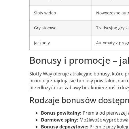
Sloty wideo
Nowoczesne auto
Gry stołowe
Tradycyjne gry k
Jackpoty
Automaty z prog
Bonusy i promocje – ja
Slotty Way oferuje atrakcyjne bonusy, które 
promocji znajdują się bonusy powitalne, dar
przedłużyć czas zabawy bez konieczności duż
Rodzaje bonusów dostępn
Bonus powitalny:
Premia od pierwszej 
Darmowe spiny:
Możliwość wypróbowani
Bonusy depozytowe:
Premie przy kolej