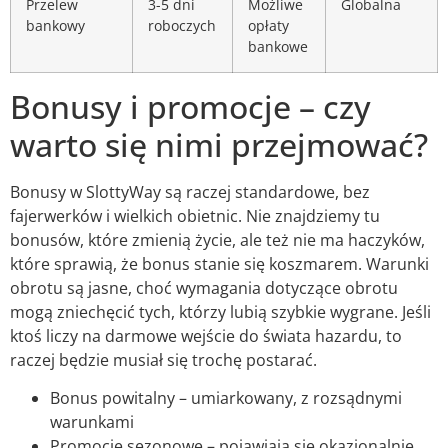
Przelew
3-5 dni
Możliwe
Globalna
bankowy
roboczych
opłaty
bankowe
Bonusy i promocje – czy
warto się nimi przejmować?
Bonusy w SlottyWay są raczej standardowe, bez
fajerwerków i wielkich obietnic. Nie znajdziemy tu
bonusów, które zmienią życie, ale też nie ma haczyków,
które sprawią, że bonus stanie się koszmarem. Warunki
obrotu są jasne, choć wymagania dotyczące obrotu
mogą zniechęcić tych, którzy lubią szybkie wygrane. Jeśli
ktoś liczy na darmowe wejście do świata hazardu, to
raczej będzie musiał się trochę postarać.
Bonus powitalny – umiarkowany, z rozsądnymi
warunkami
Promocje sezonowe – pojawiają się okazjonalnie,