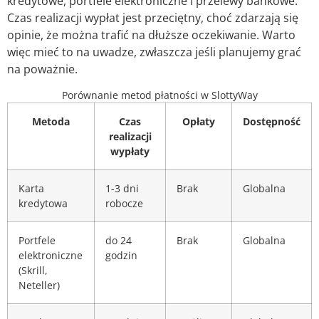
kredytowe, portfele elektroniczne i przelewy bankowe.
Czas realizacji wypłat jest przeciętny, choć zdarzają się
opinie, że można trafić na dłuższe oczekiwanie. Warto
więc mieć to na uwadze, zwłaszcza jeśli planujemy grać
na poważnie.
Porównanie metod płatności w SlottyWay
Metoda
Czas
Opłaty
Dostępność
realizacji
wypłaty
Karta
1-3 dni
Brak
Globalna
kredytowa
robocze
Portfele
do 24
Brak
Globalna
elektroniczne
godzin
(Skrill,
Neteller)