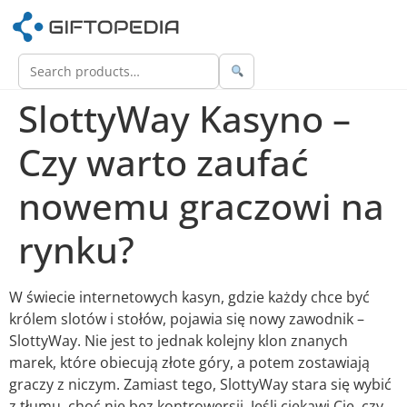
SlottyWay Kasyno –
Czy warto zaufać
nowemu graczowi na
rynku?
W świecie internetowych kasyn, gdzie każdy chce być
królem slotów i stołów, pojawia się nowy zawodnik –
SlottyWay. Nie jest to jednak kolejny klon znanych
marek, które obiecują złote góry, a potem zostawiają
graczy z niczym. Zamiast tego, SlottyWay stara się wybić
z tłumu, choć nie bez kontrowersji. Jeśli ciekawi Cię, czy