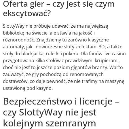
Oferta gier – czy jest się czym
ekscytować?
SlottyWay nie próbuje udawać, że ma największą
bibliotekę na świecie, ale stawia na jakość i
różnorodność. Znajdziemy tu zarówno klasyczne
automaty, jak i nowoczesne sloty z efektami 3D, a także
stoły do blackjacka, ruletki i pokera. Dla fanów live casino
przygotowano kilka stołów z prawdziwymi krupierami,
choć nie jest to jeszcze poziom gigantów branży. Warto
zauważyć, że gry pochodzą od renomowanych
dostawców, co daje pewność, że nie trafimy na maszynę
ustawioną pod kasyno.
Bezpieczeństwo i licencje –
czy SlottyWay nie jest
kolejnym szemranym