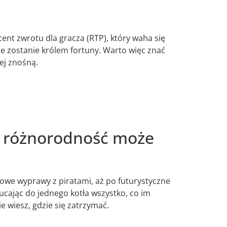
cent zwrotu dla gracza (RTP), który waha się
ie zostanie królem fortuny. Warto więc znać
ej znośną.
ak różnorodność może
owe wyprawy z piratami, aż po futurystyczne
ucając do jednego kotła wszystko, co im
e wiesz, gdzie się zatrzymać.