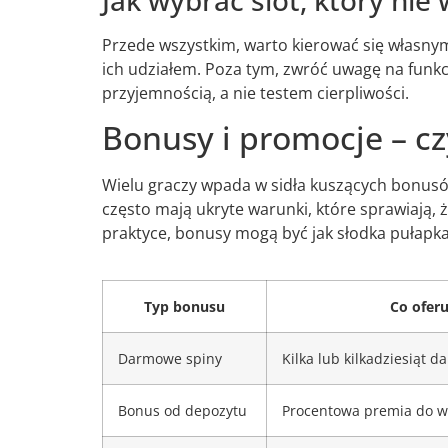
Przede wszystkim, warto kierować się własnymi
ich udziałem. Poza tym, zwróć uwagę na funk
przyjemnością, a nie testem cierpliwości.
Bonusy i promocje – cz
Wielu graczy wpada w sidła kuszących bonusów
często mają ukryte warunki, które sprawiają, 
praktyce, bonusy mogą być jak słodka pułapka 
Typ bonusu
Co oferu
Darmowe spiny
Kilka lub kilkadziesiąt
Bonus od depozytu
Procentowa premia do w