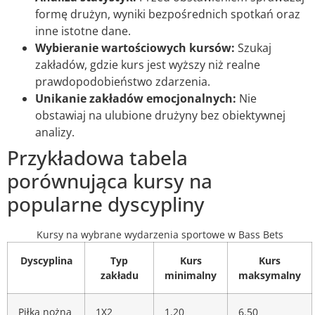
formę drużyn, wyniki bezpośrednich spotkań oraz
inne istotne dane.
Wybieranie wartościowych kursów:
Szukaj
zakładów, gdzie kurs jest wyższy niż realne
prawdopodobieństwo zdarzenia.
Unikanie zakładów emocjonalnych:
Nie
obstawiaj na ulubione drużyny bez obiektywnej
analizy.
Przykładowa tabela
porównująca kursy na
popularne dyscypliny
Kursy na wybrane wydarzenia sportowe w Bass Bets
Dyscyplina
Typ
Kurs
Kurs
zakładu
minimalny
maksymalny
Piłka nożna
1X2
1.20
6.50