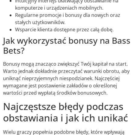
Intuicyjny interfejs ułatwiający obstawianie na
komputerze i urządzeniach mobilnych.
Regularne promocje i bonusy dla nowych oraz
stałych użytkowników.
Wsparcie klienta dostępne przez całą dobę.
Jak wykorzystać bonusy na Bass
Bets?
Bonusy mogą znacząco zwiększyć Twój kapitał na start.
Warto jednak dokładnie przeczytać warunki obrotu, aby
uniknąć nieprzyjemnych niespodzianek. Najczęściej
wymagane jest postawienie zakładów o określonej
wartości przed wypłatą środków bonusowych.
Najczęstsze błędy podczas
obstawiania i jak ich unikać
Wielu graczy popełnia podobne błędy, które wpływają