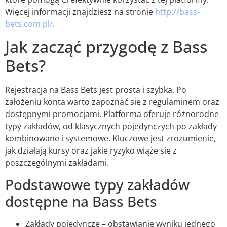
Więcej informacji znajdziesz na stronie
http://bass-
bets.com.pl/
.
Jak zacząć przygodę z Bass
Bets?
Rejestracja na Bass Bets jest prosta i szybka. Po
założeniu konta warto zapoznać się z regulaminem oraz
dostępnymi promocjami. Platforma oferuje różnorodne
typy zakładów, od klasycznych pojedynczych po zakłady
kombinowane i systemowe. Kluczowe jest zrozumienie,
jak działają kursy oraz jakie ryzyko wiąże się z
poszczególnymi zakładami.
Podstawowe typy zakładów
dostępne na Bass Bets
Zakłady pojedyncze – obstawianie wyniku jednego