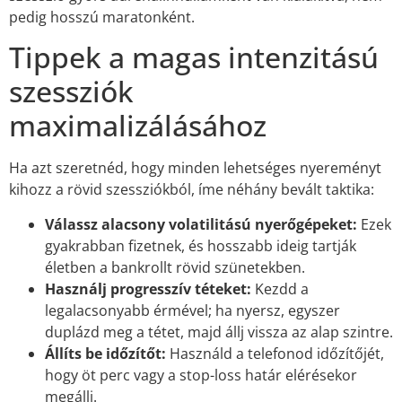
pedig hosszú maratonként.
Tippek a magas intenzitású
szessziók
maximalizálásához
Ha azt szeretnéd, hogy minden lehetséges nyereményt
kihozz a rövid szessziókból, íme néhány bevált taktika:
Válassz alacsony volatilitású nyerőgépeket:
Ezek
gyakrabban fizetnek, és hosszabb ideig tartják
életben a bankrollt rövid szünetekben.
Használj progresszív téteket:
Kezdd a
legalacsonyabb érmével; ha nyersz, egyszer
duplázd meg a tétet, majd állj vissza az alap szintre.
Állíts be időzítőt:
Használd a telefonod időzítőjét,
hogy öt perc vagy a stop-loss határ elérésekor
megállj.