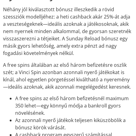
Néhány jól kiválasztott bónusz illeszkedik a rövid
szessziók modelljéhez: a heti cashback akár 25%-át adja
a veszteségeknek—ideális azoknak a játékosoknak, akik
nem nyernek minden alkalommal, de gyorsan szeretnék
visszaszerezni a tétjeiket. A Sunday Reload bónusz egy
másik gyors lehetőség, amely extra pénzt ad nagy
fogadási követelmények nélkül.
A free spins általában az első három befizetésre oszlik
szét; a Vinci Spin azonban azonnali nyerő játékokat is
kínál, ahol egyetlen pörgetéssel kiváltható a nyeremény
—ideális azoknak, akik azonnali megelégedést keresnek.
A free spins az első három befizetésnél maximum
350 lehet—egy könnyű módja a bankroll gyors
növelésének.
Az azonnali nyerő játékok teljesen kiküszöbölik a
bónusz körök várását.
A cashback program egyszerű számítással