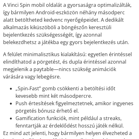
A Vinci Spin mobil oldalát a gyorsaságra optimalizálták,
így bármilyen Android-eszközön néhány másodperc
alatt betöltheted kedvenc nyerőgépeidet. A dedikált
alkalmazás kiküszöböli a böngészőn keresztüli
bejelentkezés szükségességét, így azonnal
belekezdhetsz a játékba egy gyors bejelentkezés után.
A felület minimalisztikus kialakítású: egyetlen érintéssel
elindíthatod a pörgetést, és dupla érintéssel azonnal
megjelenik a paytable—nincs szükség animációk
várására vagy lebegésre.
„Spin‑Fast” gomb csökkenti a betöltési időt
kevesebb mint két másodpercre.
Push értesítések figyelmeztetnek, amikor ingyenes
pörgetés bónusz érhető el.
Gamification funkciók, mint például a streaks,
fenntartják az érdeklődést hosszú játék nélkül.
Ez mind azt jelenti, hogy bármilyen helyen élvezheted a