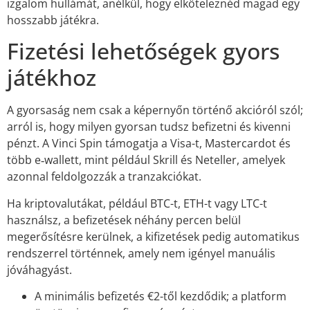
izgalom hullámát, anélkül, hogy elköteleznéd magad egy
hosszabb játékra.
Fizetési lehetőségek gyors
játékhoz
A gyorsaság nem csak a képernyőn történő akcióról szól;
arról is, hogy milyen gyorsan tudsz befizetni és kivenni
pénzt. A Vinci Spin támogatja a Visa-t, Mastercardot és
több e‑wallett, mint például Skrill és Neteller, amelyek
azonnal feldolgozzák a tranzakciókat.
Ha kriptovalutákat, például BTC-t, ETH-t vagy LTC-t
használsz, a befizetések néhány percen belül
megerősítésre kerülnek, a kifizetések pedig automatikus
rendszerrel történnek, amely nem igényel manuális
jóváhagyást.
A minimális befizetés €2-től kezdődik; a platform