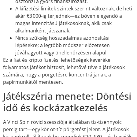
ösztönzi a gyors finanszírozást.
A kifizetési limitek szintek szerint változnak, de heti
akár €3 000-ig terjednek—ez bőven elegendő a
magas intenzitású játékosoknak, akik csak
alkalmanként játszanak.
Nincs szükség hosszadalmas azonosítási
lépésekre; a legtöbb módszer előzetesen
jóváhagyott vagy önellenőrzésen alapul.
Ez a fiat és kripto fizetési lehetőségek keveréke
folyamatos játékot biztosít, lehetővé téve a játékosok
számára, hogy a pörgetésre koncentráljanak, a
papírmunkától mentesen.
Játékszéria menete: Döntési
idő és kockázatkezelés
A Vinci Spin rövid szessziója általában tíz-tizennyolc
percig tart—egy kör öt-tíz pörgetést jelent. A játékosok
kis bankrollt állítanak be, mondjuk €20–€30-t, és hagyják,