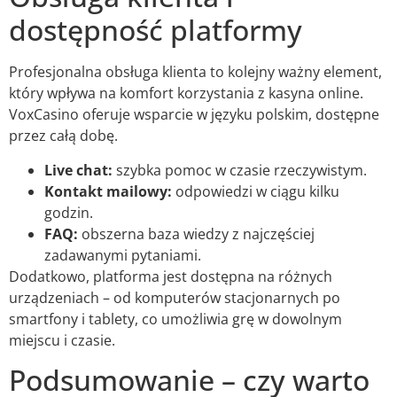
dostępność platformy
Profesjonalna obsługa klienta to kolejny ważny element,
który wpływa na komfort korzystania z kasyna online.
VoxCasino oferuje wsparcie w języku polskim, dostępne
przez całą dobę.
Live chat:
szybka pomoc w czasie rzeczywistym.
Kontakt mailowy:
odpowiedzi w ciągu kilku
godzin.
FAQ:
obszerna baza wiedzy z najczęściej
zadawanymi pytaniami.
Dodatkowo, platforma jest dostępna na różnych
urządzeniach – od komputerów stacjonarnych po
smartfony i tablety, co umożliwia grę w dowolnym
miejscu i czasie.
Podsumowanie – czy warto