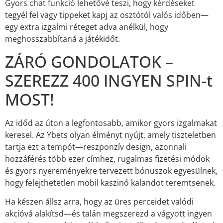
Gyors chat funkció lehetővé teszi, hogy kérdéseket
tegyél fel vagy tippeket kapj az osztótól valós időben—
egy extra izgalmi réteget adva anélkül, hogy
meghosszabbítaná a játékidőt.
ZÁRÓ GONDOLATOK –
SZEREZZ 400 INGYEN SPIN-t
MOST!
Az időd az úton a legfontosabb, amikor gyors izgalmakat
keresel. Az Ybets olyan élményt nyújt, amely tiszteletben
tartja ezt a tempót—reszponzív design, azonnali
hozzáférés több ezer címhez, rugalmas fizetési módok
és gyors nyereményekre tervezett bónuszok egyesülnek,
hogy felejthetetlen mobil kaszinó kalandot teremtsenek.
Ha készen állsz arra, hogy az üres perceidet valódi
akcióvá alakítsd—és talán megszerezd a vágyott ingyen