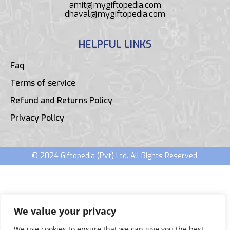
amit@mygiftopedia.com
dhaval@mygiftopedia.com
HELPFUL LINKS
Faq
Terms of service
Refund and Returns Policy
Privacy Policy
© 2024 Giftopedia (Pvt) Ltd. All Rights Reserved.
We value your privacy
We use cookies to ensure that we can give you the best