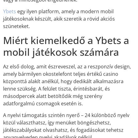
Ybets
egy ilyen platform, amely a modern mobil
játékosoknak készült, akik szeretik a rövid akciós
szüneteket.
Miért kiemelkedő a Ybets a
mobil játékosok számára
Az első dolog, amit észreveszel, az a reszponzív design,
amely bármilyen okostelefont teljes értékű casino
központtá alakít anélkül, hogy dedikált alkalmazásra
lenne szükség. A felület tiszta, érintésbarát, és
másodpercek alatt betöltődik még szerény
adatforgalmú csomagok esetén is.
A nyelvi támogatás szintén nyerő – 24 különböző nyelv
közül választhatsz, így menüket böngészhetsz,
játékszabályokat olvashatsz, és fogadásokat tehetsz
anyanyelveden nyelvi akadályok nélkül.