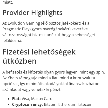
miatt.
Provider Highlights
Az Evolution Gaming (élő osztós játékokért) és a
Pragmatic Play (gyors nyerőgépekért) keveréke
változatosságot biztosít anélkül, hogy a sebességet
feláldozná.
Fizetési lehetőségek
útközben
A befizetés és kifizetés olyan gyors legyen, mint egy spin.
Az Ybets támogatja mind a fiat, mind a kriptovaluta
opciókat, így minimális akadályokkal finanszírozhatod
számládat vagy vehetsz ki pénzt.
Fiat:
Visa, MasterCard
Cryptocurrency:
Bitcoin, Ethereum, Litecoin,