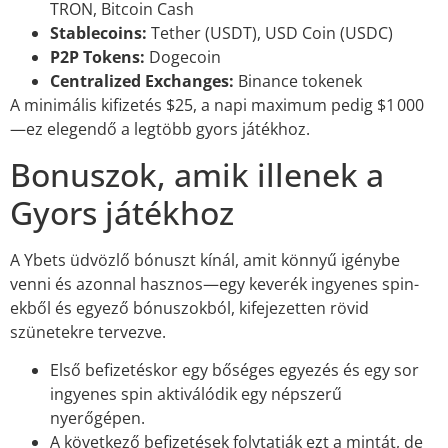
TRON, Bitcoin Cash
Stablecoins:
Tether (USDT), USD Coin (USDC)
P2P Tokens:
Dogecoin
Centralized Exchanges:
Binance tokenek
A minimális kifizetés $25, a napi maximum pedig $1 000
—ez elegendő a legtöbb gyors játékhoz.
Bonuszok, amik illenek a
Gyors játékhoz
A Ybets üdvözlő bónuszt kínál, amit könnyű igénybe
venni és azonnal hasznos—egy keverék ingyenes spin-
ekből és egyező bónuszokból, kifejezetten rövid
szünetekre tervezve.
Első befizetéskor egy bőséges egyezés és egy sor
ingyenes spin aktiválódik egy népszerű
nyerőgépen.
A következő befizetések folytatják ezt a mintát, de