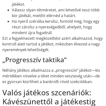
játékot.
Válassz olyan tétméretet, ami lehetővé teszi több
kör játékát, mielőtt elérnéd a határt.
Ha nyerő szériába kerülsz, fontold meg, hogy egy
részt zárolsz a nyereségedből, ahelyett, hogy
mindent újra fogadnál.
Ezt a fegyelmezett megközelítést azért alkalmazod, hogy
kontroll alatt tartsd a játékot, miközben élvezed a nagy
nyeremények lehetőségét.
„Progresszív taktika”
Néhány játékos alkalmazza a „progresszív” játékot—kis
mértékben növelve a tétet minden veszteség után—de
ez gyorsan kiürítheti a bankrollt rövid szekciókban.
Valós játékos szcenáriók:
Kávészünettől a játékestig