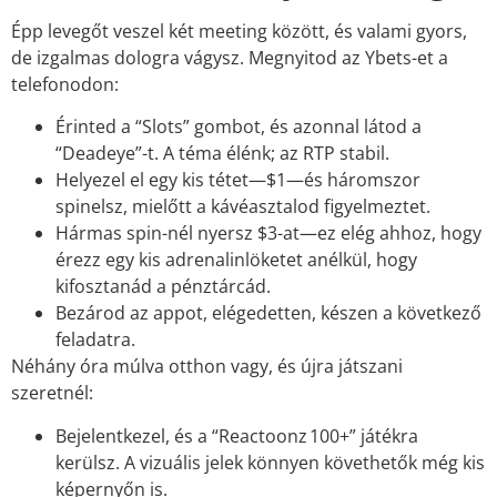
Épp levegőt veszel két meeting között, és valami gyors,
de izgalmas dologra vágysz. Megnyitod az Ybets-et a
telefonodon:
Érinted a “Slots” gombot, és azonnal látod a
“Deadeye”-t. A téma élénk; az RTP stabil.
Helyezel el egy kis tétet—$1—és háromszor
spinelsz, mielőtt a kávéasztalod figyelmeztet.
Hármas spin-nél nyersz $3-at—ez elég ahhoz, hogy
érezz egy kis adrenalinlöketet anélkül, hogy
kifosztanád a pénztárcád.
Bezárod az appot, elégedetten, készen a következő
feladatra.
Néhány óra múlva otthon vagy, és újra játszani
szeretnél:
Bejelentkezel, és a “Reactoonz 100+” játékra
kerülsz. A vizuális jelek könnyen követhetők még kis
képernyőn is.