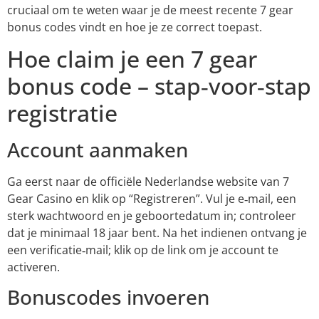
cruciaal om te weten waar je de meest recente 7 gear
bonus codes vindt en hoe je ze correct toepast.
Hoe claim je een 7 gear
bonus code – stap‑voor‑stap
registratie
Account aanmaken
Ga eerst naar de officiële Nederlandse website van 7
Gear Casino en klik op “Registreren”. Vul je e‑mail, een
sterk wachtwoord en je geboortedatum in; controleer
dat je minimaal 18 jaar bent. Na het indienen ontvang je
een verificatie‑mail; klik op de link om je account te
activeren.
Bonuscodes invoeren