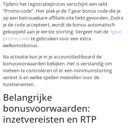
Tijdens het registratieproces verschijnt een veld
“Promo‑code”. Hier plak je de 7 gear bonus code die je
op een betrouwbare affiliate‑site hebt gevonden. Zodra
je de code accepteert, wordt de bonus automatisch
gekoppeld aan je eerste storting. Vergeet niet de
7gear
promo code
te gebruiken voor een extra
welkomstbonus.
Na activatie kun je in je accountdashboard de
bonusvoorwaarden bekijken. Het is verstandig om
meteen te controleren of er een minimumstorting
vereist is en welke spellen meetellen voor de
inzetvereisten.
Belangrijke
bonusvoorwaarden:
inzetvereisten en RTP