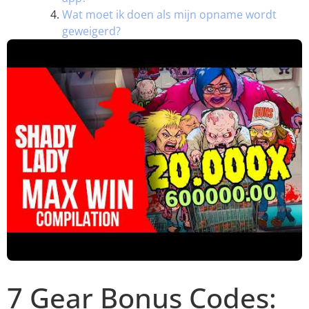
Wat moet ik doen als mijn opname wordt
geweigerd?
7 Gear Bonus Codes: