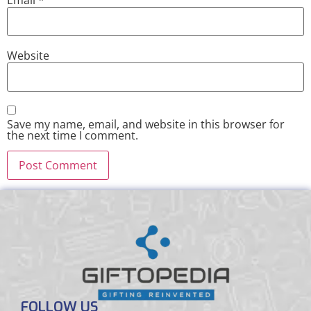
Website
Save my name, email, and website in this browser for
the next time I comment.
FOLLOW US