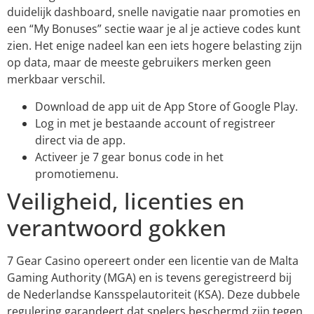
duidelijk dashboard, snelle navigatie naar promoties en
een “My Bonuses” sectie waar je al je actieve codes kunt
zien. Het enige nadeel kan een iets hogere belasting zijn
op data, maar de meeste gebruikers merken geen
merkbaar verschil.
Download de app uit de App Store of Google Play.
Log in met je bestaande account of registreer
direct via de app.
Activeer je 7 gear bonus code in het
promotiemenu.
Veiligheid, licenties en
verantwoord gokken
7 Gear Casino opereert onder een licentie van de Malta
Gaming Authority (MGA) en is tevens geregistreerd bij
de Nederlandse Kansspelautoriteit (KSA). Deze dubbele
regulering garandeert dat spelers beschermd zijn tegen