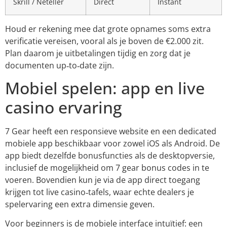
Skrill / Neteller
Direct
Instant
Houd er rekening mee dat grote opnames soms extra
verificatie vereisen, vooral als je boven de €2.000 zit.
Plan daarom je uitbetalingen tijdig en zorg dat je
documenten up‑to‑date zijn.
Mobiel spelen: app en live
casino ervaring
7 Gear heeft een responsieve website en een dedicated
mobiele app beschikbaar voor zowel iOS als Android. De
app biedt dezelfde bonusfuncties als de desktopversie,
inclusief de mogelijkheid om 7 gear bonus codes in te
voeren. Bovendien kun je via de app direct toegang
krijgen tot live casino‑tafels, waar echte dealers je
spelervaring een extra dimensie geven.
Voor beginners is de mobiele interface intuïtief: een