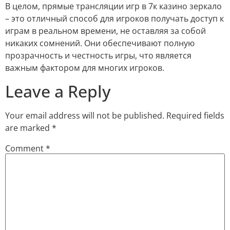
В целом, прямые трансляции игр в 7к казино зеркало
– это отличный способ для игроков получать доступ к
играм в реальном времени, не оставляя за собой
никаких сомнений. Они обеспечивают полную
прозрачность и честность игры, что является
важным фактором для многих игроков.
Leave a Reply
Your email address will not be published.
Required fields
are marked
*
Comment
*