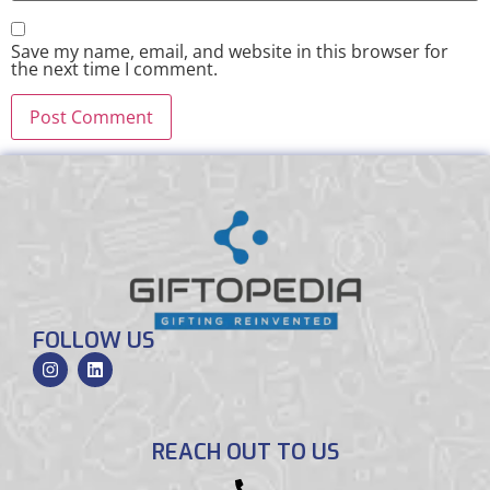
Save my name, email, and website in this browser for
the next time I comment.
FOLLOW US
REACH OUT TO US