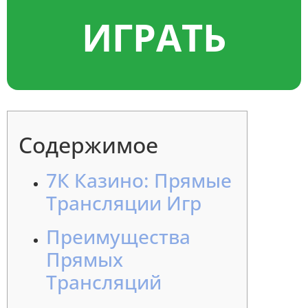
ИГРАТЬ
Содержимое
7К Казино: Прямые
Трансляции Игр
Преимущества
Прямых
Трансляций