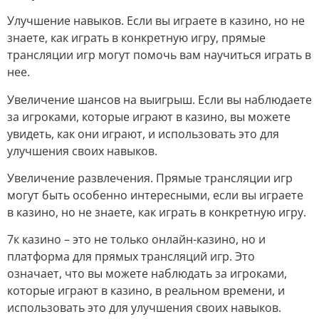
Улучшение навыков. Если вы играете в казино, но не
знаете, как играть в конкретную игру, прямые
трансляции игр могут помочь вам научиться играть в
нее.
Увеличение шансов на выигрыш. Если вы наблюдаете
за игроками, которые играют в казино, вы можете
увидеть, как они играют, и использовать это для
улучшения своих навыков.
Увеличение развлечения. Прямые трансляции игр
могут быть особенно интересными, если вы играете
в казино, но не знаете, как играть в конкретную игру.
7к казино – это не только онлайн-казино, но и
платформа для прямых трансляций игр. Это
означает, что вы можете наблюдать за игроками,
которые играют в казино, в реальном времени, и
использовать это для улучшения своих навыков.