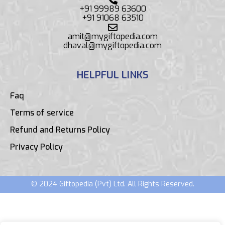
+91 99989 63600
+91 91068 63510
amit@mygiftopedia.com
dhaval@mygiftopedia.com
HELPFUL LINKS
Faq
Terms of service
Refund and Returns Policy
Privacy Policy
© 2024 Giftopedia (Pvt) Ltd. All Rights Reserved.