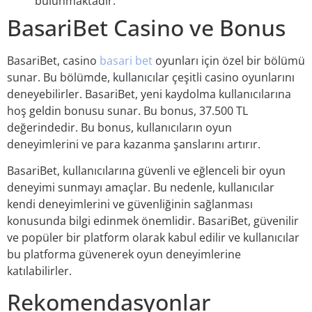
bulunmaktadır.
BasariBet Casino ve Bonus
BasariBet, casino
basari bet
oyunları için özel bir bölümü
sunar. Bu bölümde, kullanıcılar çeşitli casino oyunlarını
deneyebilirler. BasariBet, yeni kaydolma kullanıcılarına
hoş geldin bonusu sunar. Bu bonus, 37.500 TL
değerindedir. Bu bonus, kullanıcıların oyun
deneyimlerini ve para kazanma şanslarını artırır.
BasariBet, kullanıcılarına güvenli ve eğlenceli bir oyun
deneyimi sunmayı amaçlar. Bu nedenle, kullanıcılar
kendi deneyimlerini ve güvenliğinin sağlanması
konusunda bilgi edinmek önemlidir. BasariBet, güvenilir
ve popüler bir platform olarak kabul edilir ve kullanıcılar
bu platforma güvenerek oyun deneyimlerine
katılabilirler.
Rekomendasyonlar