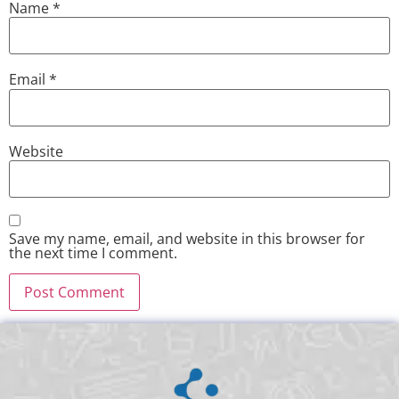
Name
*
Email
*
Website
Save my name, email, and website in this browser for
the next time I comment.