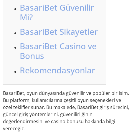
BasariBet Güvenilir
Mi?
BasariBet Sikayetler
BasariBet Casino ve
Bonus
Rekomendasyonlar
BasariBet, oyun dünyasında güvenilir ve popüler bir isim.
Bu platform, kullanıcılarına çeşitli oyun seçenekleri ve
özel teklifler sunar. Bu makalede, BasariBet giriş sürecini,
güncel giriş yöntemlerini, güvenilirliğinin
değerlendirmesini ve casino bonusu hakkında bilgi
vereceğiz.