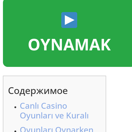
OYNAMAK
Содержимое
Canlı Casino
Oyunları ve Kuralı
Oyunları Oynarken