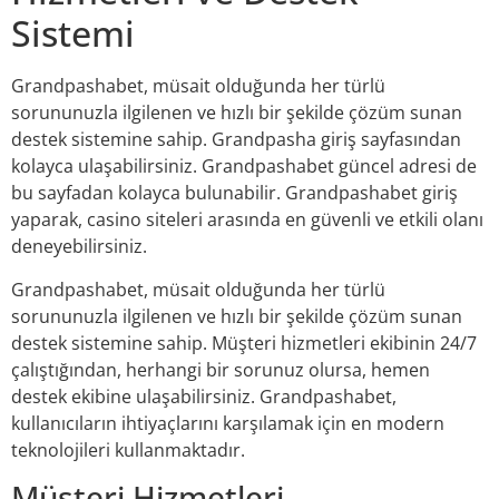
Sistemi
Grandpashabet, müsait olduğunda her türlü
sorununuzla ilgilenen ve hızlı bir şekilde çözüm sunan
destek sistemine sahip. Grandpasha giriş sayfasından
kolayca ulaşabilirsiniz. Grandpashabet güncel adresi de
bu sayfadan kolayca bulunabilir. Grandpashabet giriş
yaparak, casino siteleri arasında en güvenli ve etkili olanı
deneyebilirsiniz.
Grandpashabet, müsait olduğunda her türlü
sorununuzla ilgilenen ve hızlı bir şekilde çözüm sunan
destek sistemine sahip. Müşteri hizmetleri ekibinin 24/7
çalıştığından, herhangi bir sorunuz olursa, hemen
destek ekibine ulaşabilirsiniz. Grandpashabet,
kullanıcıların ihtiyaçlarını karşılamak için en modern
teknolojileri kullanmaktadır.
Müşteri Hizmetleri