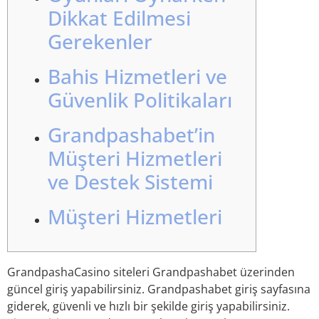
Dikkat Edilmesi
Gerekenler
Bahis Hizmetleri ve
Güvenlik Politikaları
Grandpashabet’in
Müşteri Hizmetleri
ve Destek Sistemi
Müşteri Hizmetleri
GrandpashaCasino siteleri Grandpashabet üzerinden
güncel giriş yapabilirsiniz. Grandpashabet giriş sayfasına
giderek, güvenli ve hızlı bir şekilde giriş yapabilirsiniz.