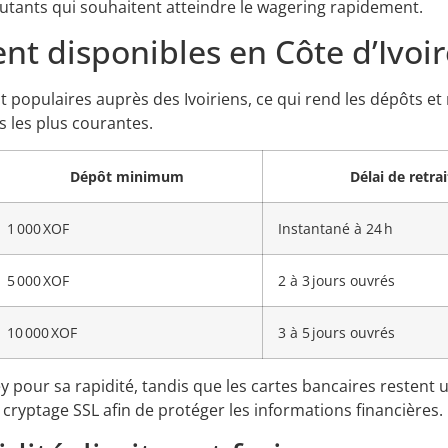
tants qui souhaitent atteindre le wagering rapidement.
t disponibles en Côte d’Ivoir
 populaires auprès des Ivoiriens, ce qui rend les dépôts et 
s les plus courantes.
Dépôt minimum
Délai de retrai
1 000 XOF
Instantané à 24 h
5 000 XOF
2 à 3 jours ouvrés
10 000 XOF
3 à 5 jours ouvrés
pour sa rapidité, tandis que les cartes bancaires restent u
e cryptage SSL afin de protéger les informations financières.