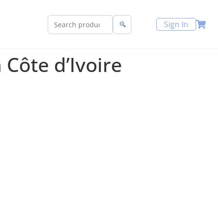
Sign In
 Côte d’Ivoire