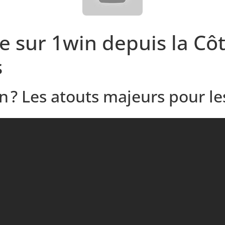
 sur 1win depuis la Côte
s
n ? Les atouts majeurs pour les