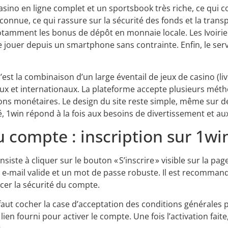
sino en ligne complet et un sportsbook très riche, ce qui co
 reconnue, ce qui rassure sur la sécurité des fonds et la tra
otamment les bonus de dépôt en monnaie locale. Les Ivoirie
 jouer depuis un smartphone sans contrainte. Enfin, le serv
est la combinaison d’un large éventail de jeux de casino (liv
aux et internationaux. La plateforme accepte plusieurs méth
rsions monétaires. Le design du site reste simple, même sur 
, 1win répond à la fois aux besoins de divertissement et aux 
du compte : inscription sur 1w
iste à cliquer sur le bouton « S’inscrire » visible sur la pag
‑mail valide et un mot de passe robuste. Il est recommandé
rcer la sécurité du compte.
faut cocher la case d’acceptation des conditions générales pu
 lien fourni pour activer le compte. Une fois l’activation fa