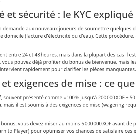
.
ité et sécurité : le KYC expliq
in demande aux nouveaux joueurs de soumettre quelques doc
e domicile (facture d’électricité ou d’eau). Cette procédur
t entre 24 et 48 heures, mais dans la plupart des cas il est 
 vous pouvez déjà profiter du bonus de bienvenue, mais les 
 intervient rapidement pour clarifier les pièces manquantes.
et exigences de mise : ce que
, souvent présenté comme « 100 % jusqu’à 200 000 XOF + 50 
 mais il est soumis à des exigences de mise (wagering requ
bonus, vous devez miser au moins 6 000 000 XOF avant de pouv
rn to Player) pour optimiser vos chances de satisfaire ces ex