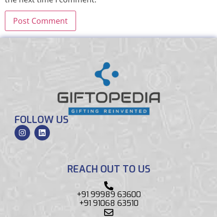
FOLLOW US
REACH OUT TO US
+91 99989 63600
+91 91068 63510