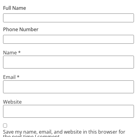
Full Name
Phone Number
Name
*
Email
*
Website
Save my name, email, and website in this browser for
the next time I comment.