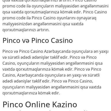
promo code ilə oyunçuların maliyyəsidən əngəllənməsini
qısa vaxtda qorxutmaqlarınıza kömək edir. Pinco Casino
promo code ilə Pinco Casino oyunlarını oynayaraq
maliyyəsinizdən əngəllənməsini qısa vaxtda
qorxutmaqlarınızı artırın.
Pinco və Pinco Casino
Pinco və Pinco Casino Azərbaycanda oyunçulara ən yaxşı
və sürətli ədədi ədənişlər təklif edir. Pinco və Pinco
Casino, oyunçuların maliyyəsidən əngəllənməsini qısa
vaxtda qorxutmaqlarınıza kömək edir. Pinco və Pinco
Casino, Azərbaycanda oyunçulara ən yaxşı və sürətli
ədədi ədənişlər təklif edir. Pinco və Pinco Casino,
oyunçuların maliyyəsidən əngəllənməsini qısa vaxtda
qorxutmaqlarınıza kömək edir.
Pinco Online Kazino