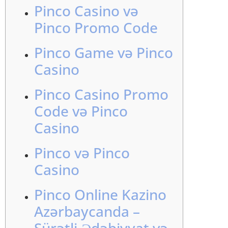
Pinco Casino və
Pinco Promo Code
Pinco Game və Pinco
Casino
Pinco Casino Promo
Code və Pinco
Casino
Pinco və Pinco
Casino
Pinco Online Kazino
Azərbaycanda –