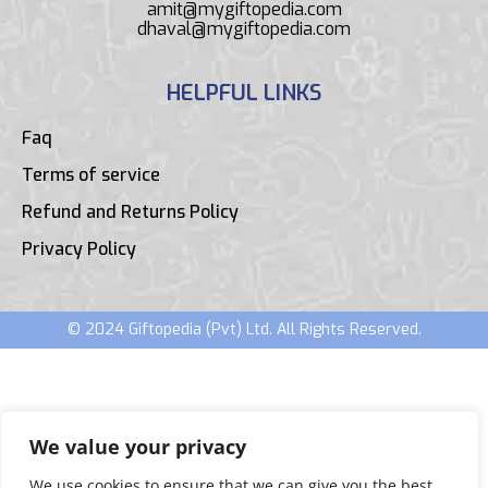
amit@mygiftopedia.com
dhaval@mygiftopedia.com
HELPFUL LINKS
Faq
Terms of service
Refund and Returns Policy
Privacy Policy
© 2024 Giftopedia (Pvt) Ltd. All Rights Reserved.
We value your privacy
We use cookies to ensure that we can give you the best