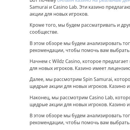
Samurai и Casino Lab. Эти казино предлаг
акции для новых игроков.
Кроме того, мы будем рассматривать и друг
сообществе.
В этом обзоре мы будем анализировать то
рекомендации, чтобы помочь вам выбрать 
Начнем с Wildz Casino, которое предлагае
для новых игроков. Казино имеет лицензию
Далее, мы рассмотрим Spin Samurai, котор
щедрые акции для новых игроков. Казино 
Наконец, мы рассмотрим Casino Lab, котор
щедрые акции для новых игроков. Казино и
В этом обзоре мы будем анализировать то
рекомендации, чтобы помочь вам выбрать 