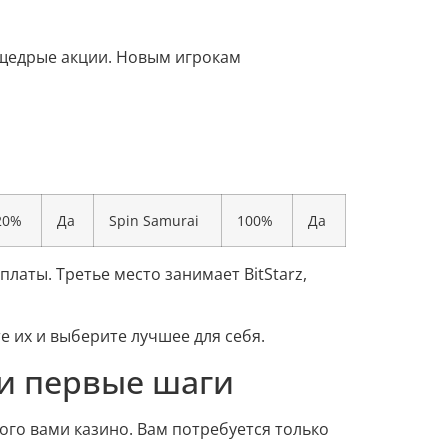
 щедрые акции. Новым игрокам
20%
Да
Spin Samurai
100%
Да
латы. Третье место занимает BitStarz,
 их и выберите лучшее для себя.
 и первые шаги
ого вами казино. Вам потребуется только