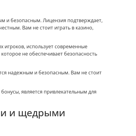
ым и безопасным. Лицензия подтверждает,
естным. Вам не стоит играть в казино,
их игроков, использует современные
, которое не обеспечивает безопасность
тся надежным и безопасным. Вам не стоит
и бонусы, является привлекательным для
ми и щедрыми