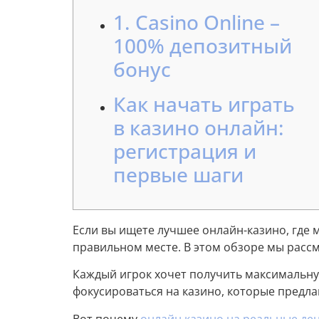
1. Casino Online –
100% депозитный
бонус
Как начать играть
в казино онлайн:
регистрация и
первые шаги
Если вы ищете лучшее онлайн-казино, где 
правильном месте. В этом обзоре мы рассм
Каждый игрок хочет получить максимальную
фокусироваться на казино, которые предл
Вот почему
онлайн казино на реальные ден