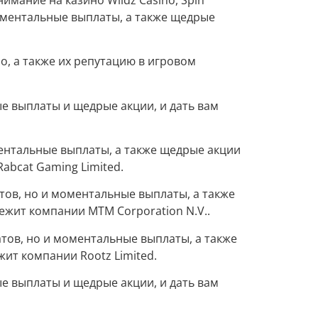
моментальные выплаты, а также щедрые
о, а также их репутацию в игровом
е выплаты и щедрые акции, и дать вам
ментальные выплаты, а также щедрые акции
abcat Gaming Limited.
тов, но и моментальные выплаты, а также
ежит компании MTM Corporation N.V..
тов, но и моментальные выплаты, а также
ит компании Rootz Limited.
е выплаты и щедрые акции, и дать вам