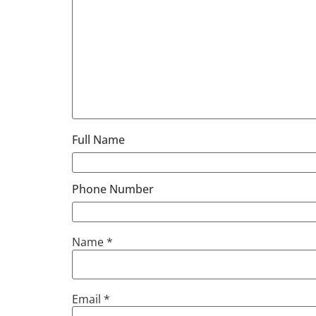
Full Name
Phone Number
Name
*
Email
*