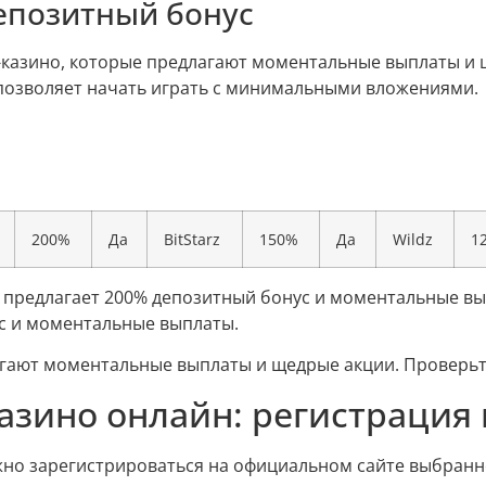
 депозитный бонус
йн-казино, которые предлагают моментальные выплаты и
 позволяет начать играть с минимальными вложениями.
200%
Да
BitStarz
150%
Да
Wildz
1
е предлагает 200% депозитный бонус и моментальные вып
с и моментальные выплаты.
агают моментальные выплаты и щедрые акции. Проверьте
казино онлайн: регистрация
жно зарегистрироваться на официальном сайте выбранн