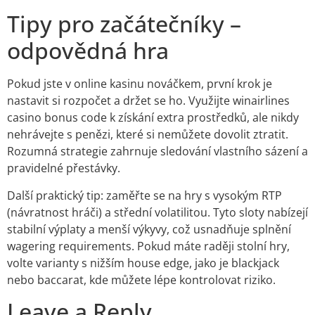
Tipy pro začátečníky –
odpovědná hra
Pokud jste v online kasinu nováčkem, první krok je
nastavit si rozpočet a držet se ho. Využijte winairlines
casino bonus code k získání extra prostředků, ale nikdy
nehrávejte s penězi, které si nemůžete dovolit ztratit.
Rozumná strategie zahrnuje sledování vlastního sázení a
pravidelné přestávky.
Další praktický tip: zaměřte se na hry s vysokým RTP
(návratnost hráči) a střední volatilitou. Tyto sloty nabízejí
stabilní výplaty a menší výkyvy, což usnadňuje splnění
wagering requirements. Pokud máte raději stolní hry,
volte varianty s nižším house edge, jako je blackjack
nebo baccarat, kde můžete lépe kontrolovat riziko.
Leave a Reply