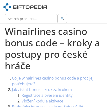
Winairlines casino
bonus code – kroky a
postupy pro české
hráče
Co je winairlines casino bonus code a proč jej
potřebujete?
Jak získat bonus – krok za krokem
Registrace a ověření identity
Vložení kódu a aktivace
Podmínky bonusu – co je potřeba vědět