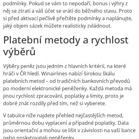
podmínky. Pokud se vám to nepodaří, bonus i výhry z
něj se ztratí a váš účet se vrátí do běžného stavu. Proto
si před aktivací pečlivě přečtěte podmínky a naplánujte,
jaký objem sázek můžete realisticky zvládnout.
Platební metody a rychlost
výběrů
Výběry peněz jsou jedním z hlavních kritérií, na které
hráči v ČR hledí. Winairlines nabízí širokou škálu
platebních metod – od tradičních bankovních převodů
po moderní elektronické peněženky. Každá metoda má
jinou rychlost zpracování, poplatky a limity, proto je
dobré znát rozdíly před tím, než si vyberete.
V tabulce níže najdete přehled nejčastějších metod,
průměrnou dobu vyplacení a případné poplatky. Data
jsou orientační a mohou se lišit v závislosti na vaší bance
nebo poskytovateli peněženky.