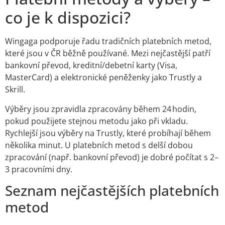
co je k dispozici?
Wingaga podporuje řadu tradičních platebních metod,
které jsou v ČR běžně používané. Mezi nejčastější patří
bankovní převod, kreditní/debetní karty (Visa,
MasterCard) a elektronické peněženky jako Trustly a
Skrill.
Výběry jsou zpravidla zpracovány během 24 hodin,
pokud použijete stejnou metodu jako při vkladu.
Rychlejší jsou výběry na Trustly, které probíhají během
několika minut. U platebních metod s delší dobou
zpracování (např. bankovní převod) je dobré počítat s 2–
3 pracovními dny.
Seznam nejčastějších platebních
metod