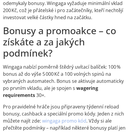
odemykaly bonusy. Wingaga vyžaduje minimální vklad
200 Kč, což je přátelské i pro začátečníky, kteří nechtějí
investovat velké částky hned na začátku.
Bonusy a promoakce – co
získáte a za jakých
podmínek?
Wingaga nabízí poměrně štědrý uvítací balíček: 100 %
bonus až do výše 5 000 Kč a 100 volných spinů na
vybraných automatech. Bonus se aktivuje automaticky
po prvním vkladu, ale je spojen s
wagering
requirements
30×.
Pro pravidelné hráče jsou připraveny týdenní reload
bonusy, cashback a speciální promo kódy. Jeden z nich
můžete najít zde:
wingaga promo kód
. Vždy si ale
přečtěte podmínky – například některé bonusy platí jen