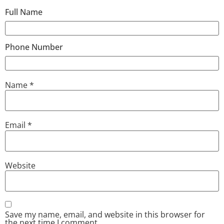
Full Name
Phone Number
Name
*
Email
*
Website
Save my name, email, and website in this browser for
the next time I comment.